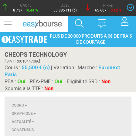
CAC40
DJ30
Nikkei
8 737
+0,44 %
53 885 Pts (c)
65 607
-0,12 %
PLUS DE 20 000 PRODUITS À 0€ DE FRAIS
DE COURTAGE
CHEOPS TECHNOLOGY
[ISIN FR0010447086]
Cours :
55,500 € (c)
| Variation :
Marché :
Euronext
Paris
PEA :
Oui
PEA-PME :
Oui
Eligibilité SRD :
Non
Soumis à la TTF :
Non
COURS
GRAPHIQUE
ACTUALITÉ
CONSENSUS