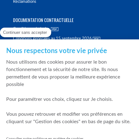
Réclamations
DOCUMENTATION CONTRACTUELLE
Conditions générales
Continuer sans accepter
Conditions générales au 15 septembre 2026
Brochure tarifaire
Nous respectons votre vie privée
Rapport sur la qualité d'exécution
Nous utilisons des cookies pour assurer le bon
Politique de meilleure sélection
fonctionnement et la sécurité de notre site. Ils nous
permettent de vous proposer la meilleure expérience
Politique de durabilité
possible
Fonds de garantie des dépôts et de résolution
Pour paramétrer vos choix, cliquez sur Je choisis.
SÉCURITÉ & DONNÉES PERSONNELLES
Vous pouvez retrouver et modifier vos préférences en
Mentions légales
cliquant sur "Gestion des cookies" en bas de page du site.
Prévention de la fraude
Gérer mes cookies
Consulter notre politique en matière de cookies