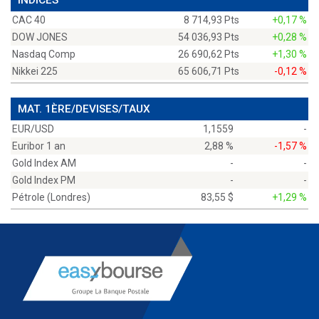
INDICES
CAC 40
8 714,93 Pts
+0,17 %
DOW JONES
54 036,93 Pts
+0,28 %
Nasdaq Comp
26 690,62 Pts
+1,30 %
Nikkei 225
65 606,71 Pts
-0,12 %
MAT. 1ÈRE/DEVISES/TAUX
EUR/USD
1,1559
-
Euribor 1 an
2,88 %
-1,57 %
Gold Index AM
-
-
Gold Index PM
-
-
Pétrole (Londres)
83,55 $
+1,29 %