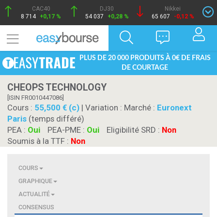
CAC40
DJ30
Nikkei
8 714
+0,17 %
54 037
+0,28 %
65 607
-0,12 %
PLUS DE 20 000 PRODUITS À 0€ DE FRAIS
DE COURTAGE
CHEOPS TECHNOLOGY
[ISIN FR0010447086]
Cours :
55,500 € (c)
| Variation :
Marché :
Euronext
Paris
(temps différé)
PEA :
Oui
PEA-PME :
Oui
Eligibilité SRD :
Non
Soumis à la TTF :
Non
COURS
GRAPHIQUE
ACTUALITÉ
CONSENSUS