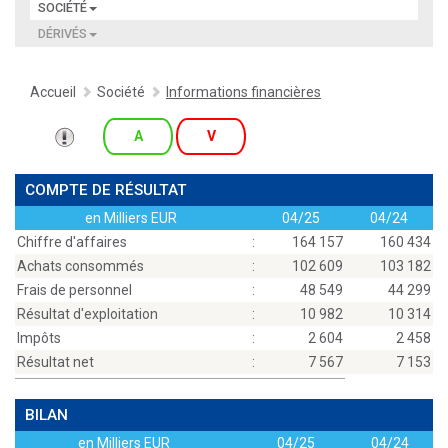
SOCIÉTÉ
DÉRIVÉS
Accueil
Société
Informations financières
A
V
COMPTE DE RÉSULTAT
en Milliers EUR
04/25
04/24
Chiffre d'affaires
:
164 157
160 434
Achats consommés
:
102 609
103 182
Frais de personnel
:
48 549
44 299
Résultat d'exploitation
:
10 982
10 314
Impôts
:
2 604
2 458
Résultat net
:
7 567
7 153
BILAN
en Milliers EUR
04/25
04/24