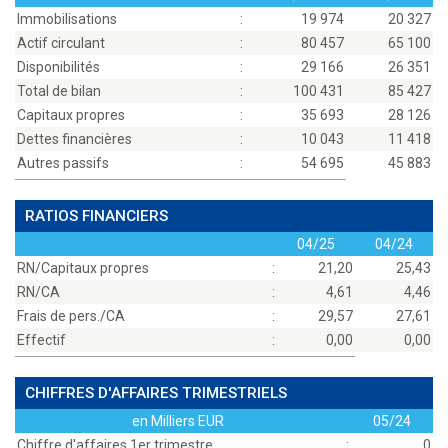
Immobilisations
:
19 974
20 327
Actif circulant
:
80 457
65 100
Disponibilités
:
29 166
26 351
Total de bilan
:
100 431
85 427
Capitaux propres
:
35 693
28 126
Dettes financières
:
10 043
11 418
Autres passifs
:
54 695
45 883
RATIOS FINANCIERS
04/25
04/24
RN/Capitaux propres
:
21,20
25,43
RN/CA
:
4,61
4,46
Frais de pers./CA
:
29,57
27,61
Effectif
:
0,00
0,00
CHIFFRES D'AFFAIRES TRIMESTRIELS
en Milliers EUR
05/24
Chiffre d'affaires 1er trimestre
:
0