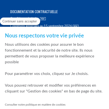
DOCUMENTATION CONTRACTUELLE
Conditions générales
Continuer sans accepter
Conditions générales au 15 septembre 2026
Brochure tarifaire
Nous respectons votre vie privée
Rapport sur la qualité d'exécution
Nous utilisons des cookies pour assurer le bon
Politique de meilleure sélection
fonctionnement et la sécurité de notre site. Ils nous
permettent de vous proposer la meilleure expérience
Politique de durabilité
possible
Fonds de garantie des dépôts et de résolution
Pour paramétrer vos choix, cliquez sur Je choisis.
SÉCURITÉ & DONNÉES PERSONNELLES
Vous pouvez retrouver et modifier vos préférences en
Mentions légales
cliquant sur "Gestion des cookies" en bas de page du site.
Prévention de la fraude
Gérer mes cookies
Consulter notre politique en matière de cookies
Politique de cookies