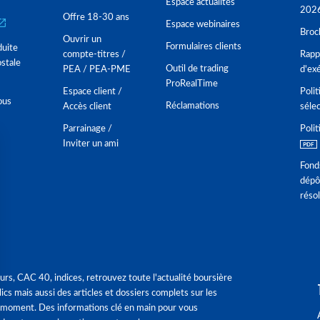
Espace actualités
202
Offre 18-30 ans
Espace webinaires
Broc
Ouvrir un
Formulaires clients
duite
compte-titres /
Rappo
stale
Outil de trading
PEA / PEA-PME
d'ex
ProRealTime
Espace client /
Polit
ous
Réclamations
Accès client
séle
Parrainage /
Polit
Inviter un ami
Fond
dépô
réso
urs, CAC 40, indices, retrouvez toute l'actualité boursière
ics mais aussi des articles et dossiers complets sur les
 moment. Des informations clé en main pour vous