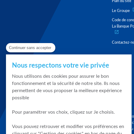
Plan du site
Le Groupe
Code de con
La Banque Po
Contactez-n
Continuer sans accepter
Nous respectons votre vie privée
Nous utilisons des cookies pour assurer le bon
fonctionnement et la sécurité de notre site. Ils nous
permettent de vous proposer la meilleure expérience
possible
Pour paramétrer vos choix, cliquez sur Je choisis.
Graphique, co
en quelques cl
Vous pouvez retrouver et modifier vos préférences en
tendances du
cliquant sur "Gestion des cookies" en bas de page du