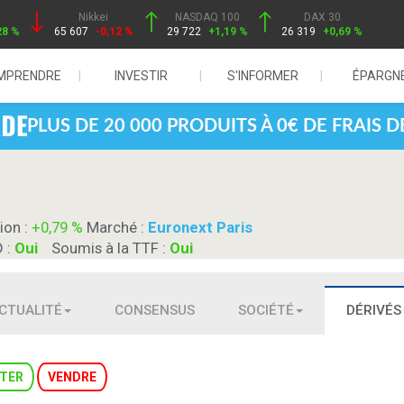
Nikkei
NASDAQ 100
DAX 30
28 %
65 607
-0,12 %
29 722
+1,19 %
26 319
+0,69 %
MPRENDRE
INVESTIR
S'INFORMER
ÉPARGN
PLUS DE 20 000 PRODUITS À 0€ DE FRAIS 
ion :
+0,79 %
Marché :
Euronext Paris
D :
Oui
Soumis à la TTF :
Oui
CTUALITÉ
CONSENSUS
SOCIÉTÉ
DÉRIVÉS
TER
VENDRE