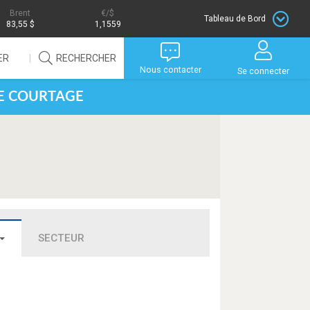
Brent
/$
Tableau de Bord
83,55 $
1,1559
ER
RECHERCHER
Nous contacter
Se connecter
DE COURTAGE
SECTEUR