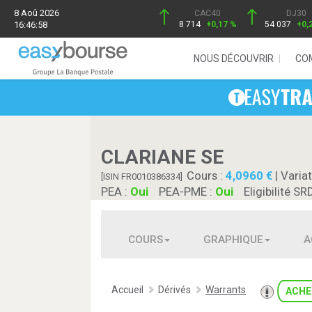
8 Aoû 2026
CAC40
DJ30
16:46:58
8 714
+0,17 %
54 037
+0,
NOUS DÉCOUVRIR
CO
CLARIANE SE
Cours :
4,0960
| Variat
[ISIN FR0010386334]
PEA :
Oui
PEA-PME :
Oui
Eligibilité SR
COURS
GRAPHIQUE
A
Accueil
Dérivés
Warrants
ACHE