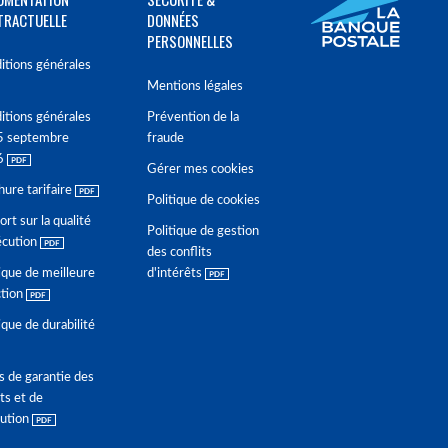
TRACTUELLE
DONNÉES
PERSONNELLES
itions générales
Mentions légales
itions générales
Prévention de la
5 septembre
fraude
6
Gérer mes cookies
hure tarifaire
Politique de cookies
rt sur la qualité
Politique de gestion
écution
des conflits
ique de meilleure
d'intérêts
ction
ique de durabilité
s de garantie des
ts et de
lution