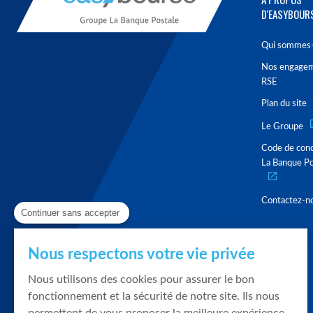
D'EASYBOUR
Qui sommes-
Nos engage
RSE
Plan du site
Le Groupe
Code de con
La Banque Po
Contactez-n
Continuer sans accepter
Nous respectons votre vie privée
Nous utilisons des cookies pour assurer le bon
fonctionnement et la sécurité de notre site. Ils nous