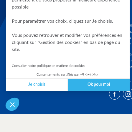
permettent de vous proposer la meilleure expérience
possible
Pour paramétrer vos choix, cliquez sur Je choisis.
Graphique, co
en quelques cl
Vous pouvez retrouver et modifier vos préférences en
tendances du
cliquant sur "Gestion des cookies" en bas de page du
accompagner 
site.
Tous droits r
différés d'au 
Consulter notre politique en matière de cookies
clients connec
Consentements certifiés par
SUIVEZ-NOUS
Je choisis
Ok pour moi
Plateforme de Gestion du Consentement : Personnalisez vos Optio
Axeptio consent
Notre plateforme vous permet d'adapter et de gérer vos paramètres 