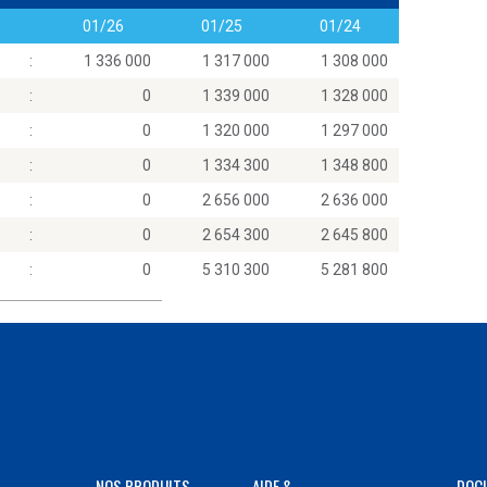
01/26
01/25
01/24
:
1 336 000
1 317 000
1 308 000
:
0
1 339 000
1 328 000
:
0
1 320 000
1 297 000
:
0
1 334 300
1 348 800
:
0
2 656 000
2 636 000
:
0
2 654 300
2 645 800
:
0
5 310 300
5 281 800
NOS PRODUITS
AIDE &
DOC