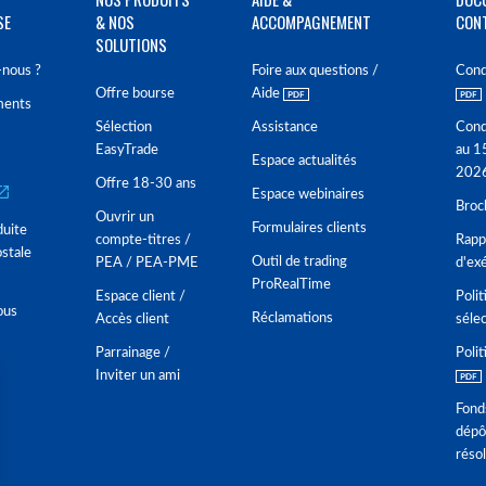
SE
& NOS
ACCOMPAGNEMENT
CON
SOLUTIONS
nous ?
Foire aux questions /
Cond
Offre bourse
Aide
ments
Sélection
Assistance
Cond
EasyTrade
au 1
Espace actualités
202
Offre 18-30 ans
Espace webinaires
Broc
Ouvrir un
Formulaires clients
duite
compte-titres /
Rappo
stale
Outil de trading
PEA / PEA-PME
d'ex
ProRealTime
Espace client /
Polit
ous
Réclamations
Accès client
séle
Parrainage /
Polit
Inviter un ami
Fond
dépô
réso