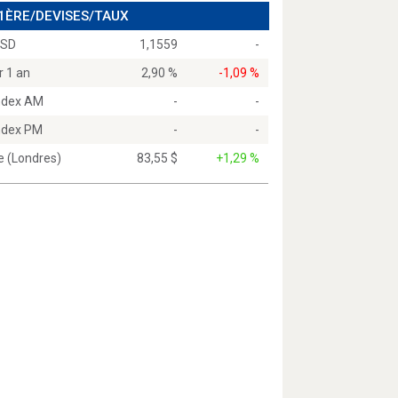
 1ÈRE/DEVISES/TAUX
USD
1,1559
-
r 1 an
2,90 %
-1,09 %
Index AM
-
-
Index PM
-
-
e (Londres)
83,55 $
+1,29 %