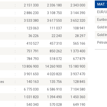
MAT.
:
2 151 330
2 336 180
2 343 000
EUR/
:
2 886 230
3 108 750
3 144 390
Euribo
:
3 533 380
3 617 550
3 652 320
Gold 
:
123 063
111 037
108 941
Gold 
:
36 226
22 240
28 297
Pétrol
:
410 527
457 310
565 166
:
751 791
850 262
1 373 400
:
784 793
518 072
677 879
:
13 806 900
14 260 900
15 180 900
:
3 901 650
4 020 820
3 937 470
tes
:
140 163
135 756
128 845
:
6 775 030
6 586 910
7 104 580
:
1 031 820
1 394 490
1 450 360
:
540 340
570 028
649 190