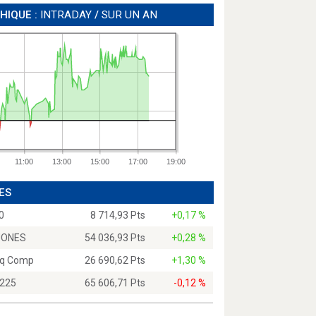
HIQUE :
INTRADAY
/
SUR UN AN
11:00
13:00
15:00
17:00
19:00
ES
0
8 714,93 Pts
+0,17 %
JONES
54 036,93 Pts
+0,28 %
q Comp
26 690,62 Pts
+1,30 %
 225
65 606,71 Pts
-0,12 %