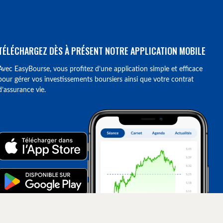
TÉLÉCHARGEZ DÈS À PRÉSENT NOTRE APPLICATION MOBILE
Avec EasyBourse, vous profitez d’une application simple et efficace
pour gérer vos investissements boursiers ainsi que votre contrat
d’assurance vie.
ions. Personnalisez vos préférences pour contrôler la manière dont vos