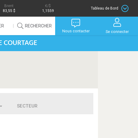
Brent
/$
Tableau de Bord
83,55 $
1,1559
ER
RECHERCHER
Nous contacter
Se connecter
DE COURTAGE
SECTEUR