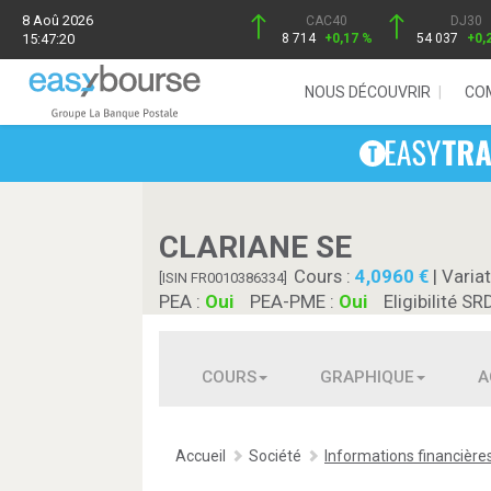
8 Aoû 2026
CAC40
DJ30
15:47:20
8 714
+0,17 %
54 037
+0,
NOUS DÉCOUVRIR
CO
CLARIANE SE
Cours :
4,0960
| Variat
[ISIN FR0010386334]
PEA :
Oui
PEA-PME :
Oui
Eligibilité SR
COURS
GRAPHIQUE
A
Accueil
Société
Informations financière