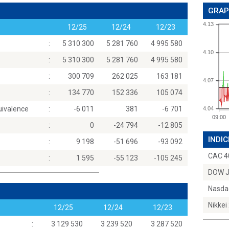
GRAP
4.13
12/25
12/24
12/23
:
5 310 300
5 281 760
4 995 580
4.10
:
5 310 300
5 281 760
4 995 580
:
300 709
262 025
163 181
4.07
:
134 770
152 336
105 074
uivalence
:
-6 011
381
-6 701
4.04
09:00
:
0
-24 794
-12 805
INDIC
:
9 198
-51 696
-93 092
CAC 4
:
1 595
-55 123
-105 245
DOW 
Nasda
Nikkei
12/25
12/24
12/23
:
3 129 530
3 239 520
3 287 520