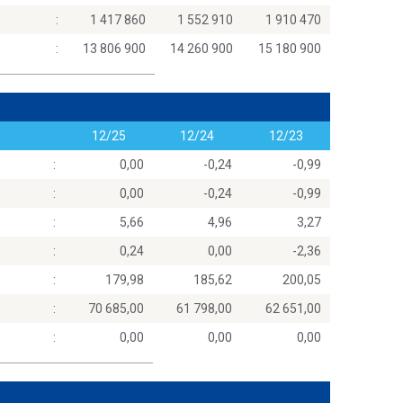
:
1 417 860
1 552 910
1 910 470
:
13 806 900
14 260 900
15 180 900
12/25
12/24
12/23
:
0,00
-0,24
-0,99
:
0,00
-0,24
-0,99
:
5,66
4,96
3,27
:
0,24
0,00
-2,36
:
179,98
185,62
200,05
:
70 685,00
61 798,00
62 651,00
:
0,00
0,00
0,00