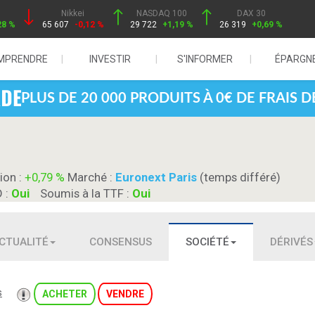
Nikkei
NASDAQ 100
DAX 30
28 %
65 607
-0,12 %
29 722
+1,19 %
26 319
+0,69 %
MPRENDRE
INVESTIR
S'INFORMER
ÉPARGN
PLUS DE 20 000 PRODUITS À 0€ DE FRAIS 
ion :
+0,79 %
Marché :
Euronext Paris
(temps différé)
D :
Oui
Soumis à la TTF :
Oui
CTUALITÉ
CONSENSUS
SOCIÉTÉ
DÉRIVÉS
s
ACHETER
VENDRE