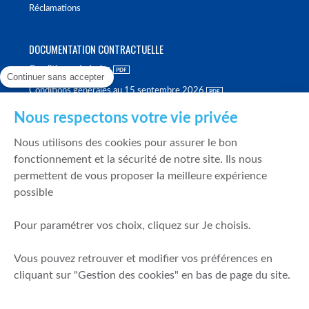
Réclamations
DOCUMENTATION CONTRACTUELLE
Conditions générales
Continuer sans accepter
Conditions générales au 15 septembre 2026
Brochure tarifaire
Nous respectons votre vie privée
Rapport sur la qualité d'exécution
Nous utilisons des cookies pour assurer le bon
Politique de meilleure sélection
fonctionnement et la sécurité de notre site. Ils nous
permettent de vous proposer la meilleure expérience
Politique de durabilité
possible
Fonds de garantie des dépôts et de résolution
Pour paramétrer vos choix, cliquez sur Je choisis.
SÉCURITÉ & DONNÉES PERSONNELLES
Vous pouvez retrouver et modifier vos préférences en
Mentions légales
cliquant sur "Gestion des cookies" en bas de page du site.
Prévention de la fraude
Gérer mes cookies