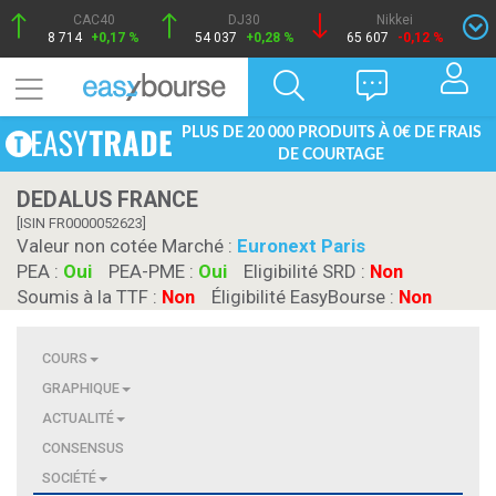
CAC40
DJ30
Nikkei
8 714
+0,17 %
54 037
+0,28 %
65 607
-0,12 %
PLUS DE 20 000 PRODUITS À 0€ DE FRAIS
DE COURTAGE
DEDALUS FRANCE
[ISIN FR0000052623]
Valeur non cotée Marché :
Euronext Paris
PEA :
Oui
PEA-PME :
Oui
Eligibilité SRD :
Non
Soumis à la TTF :
Non
Éligibilité EasyBourse :
Non
COURS
GRAPHIQUE
ACTUALITÉ
CONSENSUS
SOCIÉTÉ