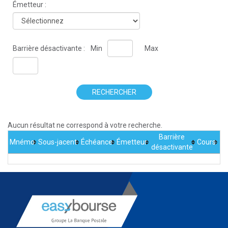
Émetteur :
Barrière désactivante :
Min
Max
RECHERCHER
Aucun résultat ne correspond à votre recherche.
Barrière
Mnémo
Sous-jacent
Échéance
Émetteur
Cours
désactivante