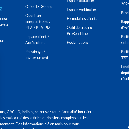
Espace actualités
202
Offre 18-30 ans
Espace webinaires
Broc
Ouvrir un
Formulaires clients
duite
compte-titres /
Rappo
stale
Outil de trading
PEA / PEA-PME
d'ex
ProRealTime
Espace client /
Polit
ous
Réclamations
Accès client
séle
Parrainage /
Polit
Inviter un ami
Fond
dépô
réso
urs, CAC 40, indices, retrouvez toute l'actualité boursière
ics mais aussi des articles et dossiers complets sur les
 moment. Des informations clé en main pour vous