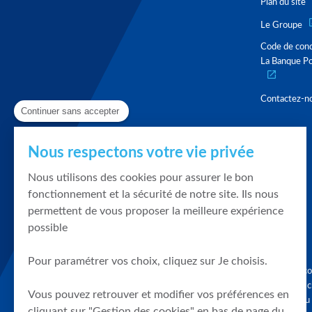
Plan du site
Le Groupe
Code de con
La Banque Po
Contactez-n
Continuer sans accepter
Nous respectons votre vie privée
Nous utilisons des cookies pour assurer le bon
fonctionnement et la sécurité de notre site. Ils nous
permettent de vous proposer la meilleure expérience
possible
Pour paramétrer vos choix, cliquez sur Je choisis.
Graphique, co
en quelques cl
Vous pouvez retrouver et modifier vos préférences en
tendances du
cliquant sur "Gestion des cookies" en bas de page du