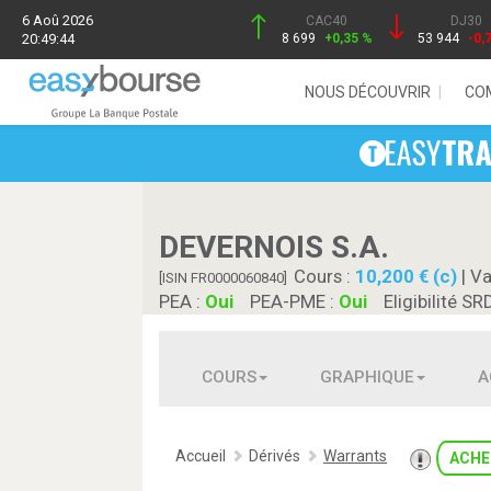
6 Aoû 2026
CAC40
DJ30
20:49:44
8 699
+0,35 %
53 944
-0,
NOUS DÉCOUVRIR
CO
DEVERNOIS S.A.
Cours :
10,200 € (c)
| Va
[ISIN FR0000060840]
PEA :
Oui
PEA-PME :
Oui
Eligibilité SR
COURS
GRAPHIQUE
A
Accueil
Dérivés
Warrants
ACHE