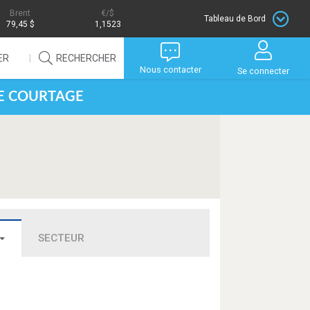
Brent
/$
Tableau de Bord
79,45 $
1,1523
ER
RECHERCHER
Nous contacter
Se connecter
DE COURTAGE
SECTEUR