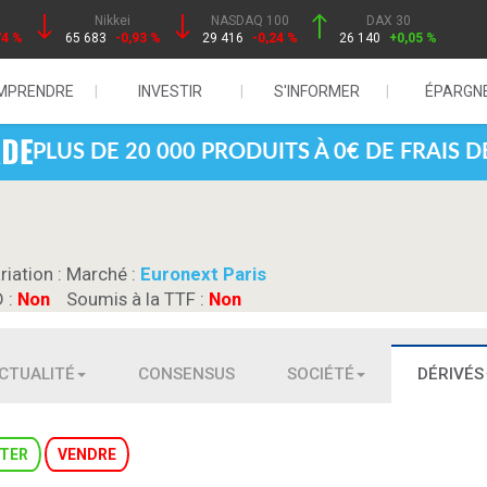
Nikkei
NASDAQ 100
DAX 30
74 %
65 683
-0,93 %
29 416
-0,24 %
26 140
+0,05 %
MPRENDRE
INVESTIR
S'INFORMER
ÉPARGN
PLUS DE 20 000 PRODUITS À 0€ DE FRAIS 
riation :
Marché :
Euronext Paris
D :
Non
Soumis à la TTF :
Non
CTUALITÉ
CONSENSUS
SOCIÉTÉ
DÉRIVÉS
TER
VENDRE