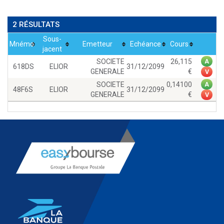
2 RÉSULTATS
Sous-
Mnémo
Emetteur
Echéance
Cours
jacent
SOCIETE
26,115
A
618DS
ELIOR
31/12/2099
GENERALE
V
SOCIETE
0,14100
A
48F6S
ELIOR
31/12/2099
GENERALE
V