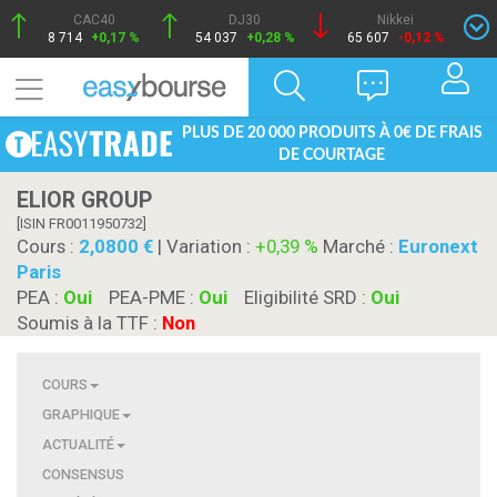
CAC40
DJ30
Nikkei
8 714
+0,17 %
54 037
+0,28 %
65 607
-0,12 %
PLUS DE 20 000 PRODUITS À 0€ DE FRAIS
DE COURTAGE
ELIOR GROUP
[ISIN FR0011950732]
Cours :
2,0800
| Variation :
+0,39 %
Marché :
Euronext
Paris
PEA :
Oui
PEA-PME :
Oui
Eligibilité SRD :
Oui
Soumis à la TTF :
Non
COURS
GRAPHIQUE
ACTUALITÉ
CONSENSUS