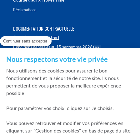
Outil de trading ProRealTime
Réclamations
DOCUMENTATION CONTRACTUELLE
Conditions générales
Continuer sans accepter
Conditions générales au 15 septembre 2026
Brochure tarifaire
Nous respectons votre vie privée
Rapport sur la qualité d'exécution
Nous utilisons des cookies pour assurer le bon
Politique de meilleure sélection
fonctionnement et la sécurité de notre site. Ils nous
permettent de vous proposer la meilleure expérience
Politique de durabilité
possible
Fonds de garantie des dépôts et de résolution
Pour paramétrer vos choix, cliquez sur Je choisis.
SÉCURITÉ & DONNÉES PERSONNELLES
Vous pouvez retrouver et modifier vos préférences en
Mentions légales
cliquant sur "Gestion des cookies" en bas de page du site.
Prévention de la fraude