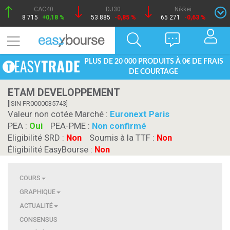
CAC40
DJ30
Nikkei
8 715
+0,18 %
53 885
-0,85 %
65 271
-0,63 %
PLUS DE 20 000 PRODUITS À 0€ DE FRAIS
DE COURTAGE
ETAM DEVELOPPEMENT
[ISIN FR0000035743]
Valeur non cotée Marché :
Euronext Paris
PEA :
Oui
PEA-PME :
Non confirmé
Eligibilité SRD :
Non
Soumis à la TTF :
Non
Éligibilité EasyBourse :
Non
COURS
GRAPHIQUE
ACTUALITÉ
CONSENSUS