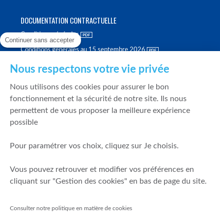
DOCUMENTATION CONTRACTUELLE
Conditions générales
Continuer sans accepter
Conditions générales au 15 septembre 2026
Brochure tarifaire
Nous respectons votre vie privée
Rapport sur la qualité d'exécution
Nous utilisons des cookies pour assurer le bon
Politique de meilleure sélection
fonctionnement et la sécurité de notre site. Ils nous
permettent de vous proposer la meilleure expérience
Politique de durabilité
possible
Fonds de garantie des dépôts et de résolution
Pour paramétrer vos choix, cliquez sur Je choisis.
SÉCURITÉ & DONNÉES PERSONNELLES
Vous pouvez retrouver et modifier vos préférences en
Mentions légales
cliquant sur "Gestion des cookies" en bas de page du site.
Prévention de la fraude
Gérer mes cookies
Consulter notre politique en matière de cookies
Politique de cookies