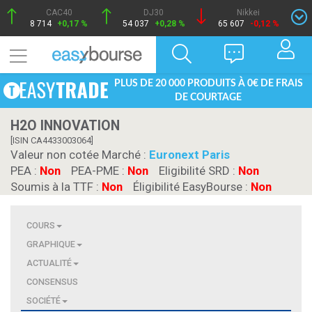
CAC40
DJ30
Nikkei
8 714
+0,17 %
54 037
+0,28 %
65 607
-0,12 %
PLUS DE 20 000 PRODUITS À 0€ DE FRAIS
DE COURTAGE
H2O INNOVATION
[ISIN CA4433003064]
Valeur non cotée Marché :
Euronext Paris
PEA :
Non
PEA-PME :
Non
Eligibilité SRD :
Non
Soumis à la TTF :
Non
Éligibilité EasyBourse :
Non
COURS
GRAPHIQUE
ACTUALITÉ
CONSENSUS
SOCIÉTÉ