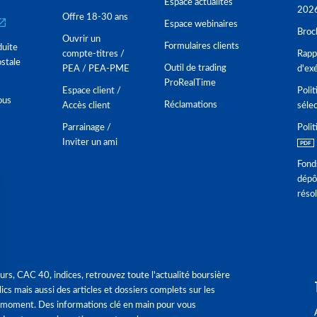
Espace actualités
202
Offre 18-30 ans
Espace webinaires
Broc
Ouvrir un
Formulaires clients
duite
compte-titres /
Rappo
stale
Outil de trading
PEA / PEA-PME
d'ex
ProRealTime
Espace client /
Polit
ous
Réclamations
Accès client
séle
Parrainage /
Polit
Inviter un ami
Fond
dépô
réso
urs, CAC 40, indices, retrouvez toute l'actualité boursière
ics mais aussi des articles et dossiers complets sur les
 moment. Des informations clé en main pour vous