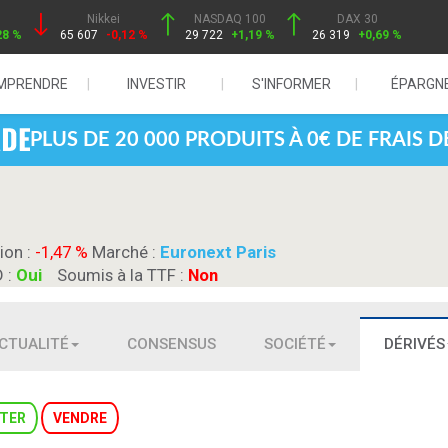
Nikkei
NASDAQ 100
DAX 30
28 %
65 607
-0,12 %
29 722
+1,19 %
26 319
+0,69 %
MPRENDRE
INVESTIR
S'INFORMER
ÉPARGN
PLUS DE 20 000 PRODUITS À 0€ DE FRAIS 
ion :
-1,47 %
Marché :
Euronext Paris
D :
Oui
Soumis à la TTF :
Non
CTUALITÉ
CONSENSUS
SOCIÉTÉ
DÉRIVÉS
TER
VENDRE