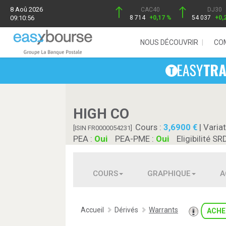
8 Aoû 2026
CAC40
DJ30
09:10:56
8 714
+0,17 %
54 037
+0,
NOUS DÉCOUVRIR
CO
HIGH CO
Cours :
3,6900
| Variat
[ISIN FR0000054231]
PEA :
Oui
PEA-PME :
Oui
Eligibilité SR
COURS
GRAPHIQUE
A
Accueil
Dérivés
Warrants
ACHE