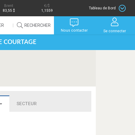
Brent
/$
Tableau de Bord
83,55 $
1,1559
ER
RECHERCHER
Nous contacter
Se connecter
DE COURTAGE
SECTEUR