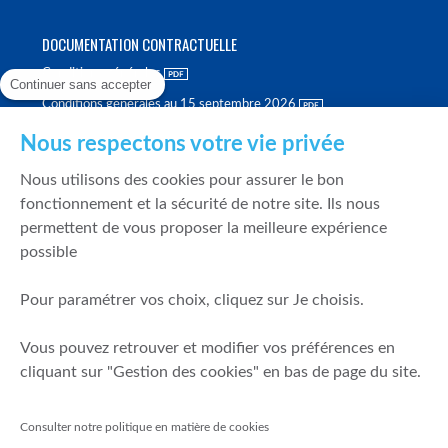
DOCUMENTATION CONTRACTUELLE
Conditions générales
Continuer sans accepter
Conditions générales au 15 septembre 2026
Brochure tarifaire
Nous respectons votre vie privée
Rapport sur la qualité d'exécution
Nous utilisons des cookies pour assurer le bon
Politique de meilleure sélection
fonctionnement et la sécurité de notre site. Ils nous
permettent de vous proposer la meilleure expérience
Politique de durabilité
possible
Fonds de garantie des dépôts et de résolution
Pour paramétrer vos choix, cliquez sur Je choisis.
SÉCURITÉ & DONNÉES PERSONNELLES
Vous pouvez retrouver et modifier vos préférences en
Mentions légales
cliquant sur "Gestion des cookies" en bas de page du site.
Prévention de la fraude
Gérer mes cookies
Consulter notre politique en matière de cookies
Politique de cookies