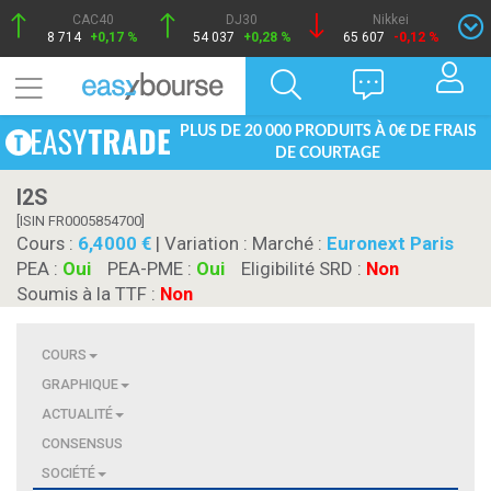
CAC40
DJ30
Nikkei
8 714
+0,17 %
54 037
+0,28 %
65 607
-0,12 %
PLUS DE 20 000 PRODUITS À 0€ DE FRAIS
DE COURTAGE
I2S
[ISIN FR0005854700]
Cours :
6,4000
| Variation :
Marché :
Euronext Paris
PEA :
Oui
PEA-PME :
Oui
Eligibilité SRD :
Non
Soumis à la TTF :
Non
COURS
GRAPHIQUE
ACTUALITÉ
CONSENSUS
SOCIÉTÉ