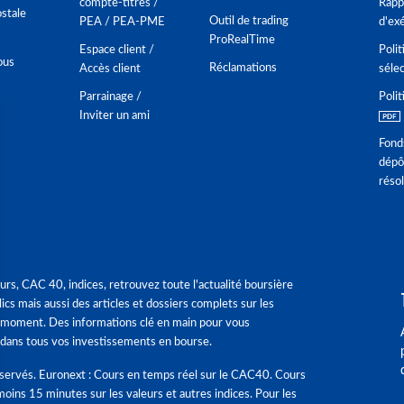
compte-titres /
Rappo
stale
Outil de trading
PEA / PEA-PME
d'ex
ProRealTime
Espace client /
Polit
ous
Réclamations
Accès client
séle
Parrainage /
Polit
Inviter un ami
Fond
dépô
réso
urs, CAC 40, indices, retrouvez toute l'actualité boursière
ics mais aussi des articles et dossiers complets sur les
 moment. Des informations clé en main pour vous
dans tous vos investissements en bourse.
éservés. Euronext : Cours en temps réel sur le CAC40. Cours
moins 15 minutes sur les valeurs et autres indices. Pour les