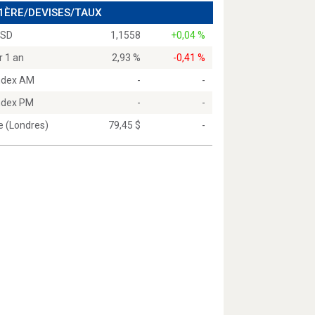
 1ÈRE/DEVISES/TAUX
USD
1,1558
+0,04 %
r 1 an
2,93 %
-0,41 %
Index AM
-
-
Index PM
-
-
e (Londres)
79,45 $
-