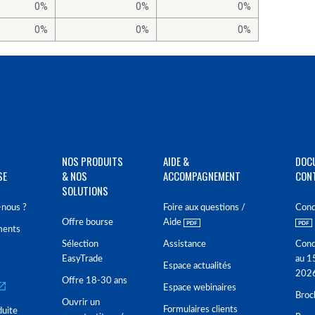
0%
0%
0%
0%
0%
0%
NOS PRODUITS
AIDE &
DOC
SE
& NOS
ACCOMPAGNEMENT
CON
SOLUTIONS
nous ?
Foire aux questions /
Cond
Offre bourse
Aide
ments
Sélection
Assistance
Cond
EasyTrade
au 1
Espace actualités
202
Offre 18-30 ans
Espace webinaires
Broc
Ouvrir un
Formulaires clients
duite