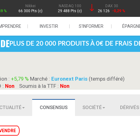
Nikkei
NASDAQ 100
DAX 30
49 %
66 300 Pts (c)
29 488 Pts (c)
26 126
-0,29 %
MPRENDRE
INVESTIR
S'INFORMER
ÉPARGN
PLUS DE 20 000 PRODUITS À 0€ DE FRAIS 
ion :
+5,79 %
Marché :
Euronext Paris
(temps différé)
D :
Non
Soumis à la TTF :
Non
CTUALITÉ
CONSENSUS
SOCIÉTÉ
DÉRIVÉS
VENDRE