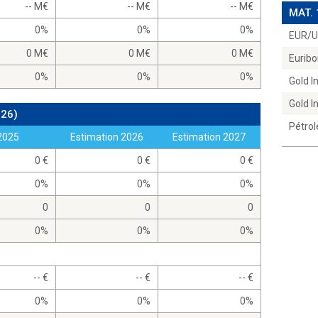
-- M
-- M
-- M
MAT.
0%
0%
0%
EUR/
0 M
0 M
0 M
Euribo
0%
0%
0%
Gold 
Gold 
026)
Pétrol
2025
Estimation 2026
Estimation 2027
0
0
0
0%
0%
0%
0
0
0
0%
0%
0%
--
--
--
0%
0%
0%