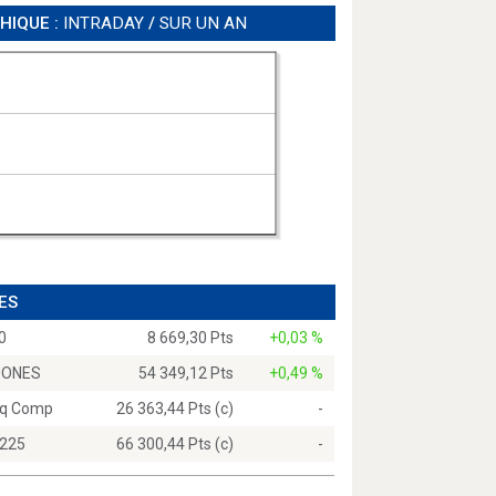
HIQUE :
INTRADAY
/
SUR UN AN
ES
0
8 669,30 Pts
+0,03 %
JONES
54 349,12 Pts
+0,49 %
q Comp
26 363,44 Pts (c)
-
 225
66 300,44 Pts (c)
-