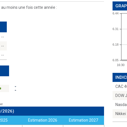
GRAP
r au moins une fois cette année :
6.44
6.31
--
6.18
--
--
6.05
16:30
INDIC
CAC 4
DOW 
er
Nasda
8/2026)
Nikkei
2025
Estimation 2026
Estimation 2027