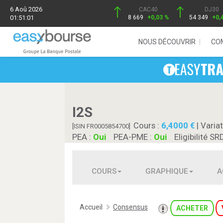
6 Aoû 2026
CAC40
DJ30
01:51:01
8 669
+0,03 %
54 349
+0,
NOUS DÉCOUVRIR
CO
I2S
Cours :
6,4000
| Variat
[ISIN FR0005854700]
PEA :
Oui
PEA-PME :
Oui
Eligibilité SR
COURS
GRAPHIQUE
A
Accueil
Consensus
ACHETER