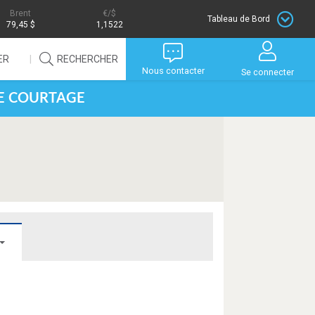
Brent
/$
Tableau de Bord
79,45 $
1,1522
ER
RECHERCHER
Nous contacter
Se connecter
DE COURTAGE