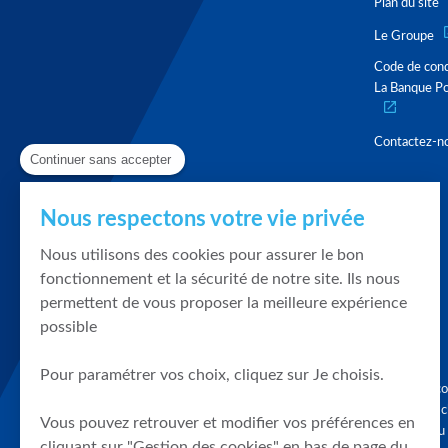
Plan du site
Le Groupe
Code de con
La Banque Po
Contactez-n
Continuer sans accepter
Nous respectons votre vie privée
Nous utilisons des cookies pour assurer le bon
fonctionnement et la sécurité de notre site. Ils nous
permettent de vous proposer la meilleure expérience
possible
Pour paramétrer vos choix, cliquez sur Je choisis.
Graphique, co
en quelques cl
Vous pouvez retrouver et modifier vos préférences en
tendances du
cliquant sur "Gestion des cookies" en bas de page du