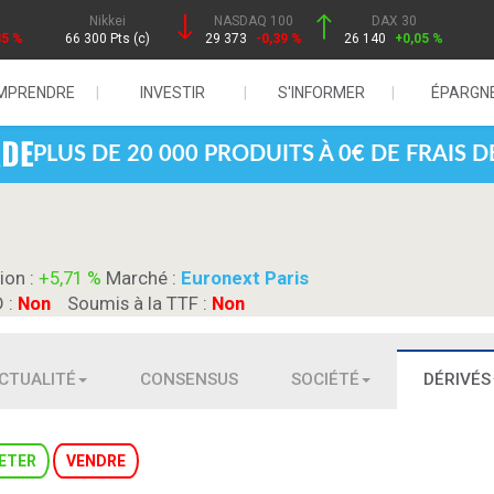
Nikkei
NASDAQ 100
DAX 30
85 %
66 300 Pts (c)
29 373
-0,39 %
26 140
+0,05 %
MPRENDRE
INVESTIR
S'INFORMER
ÉPARGN
PLUS DE 20 000 PRODUITS À 0€ DE FRAIS 
ion :
+5,71 %
Marché :
Euronext Paris
D :
Non
Soumis à la TTF :
Non
CTUALITÉ
CONSENSUS
SOCIÉTÉ
DÉRIVÉS
ETER
VENDRE