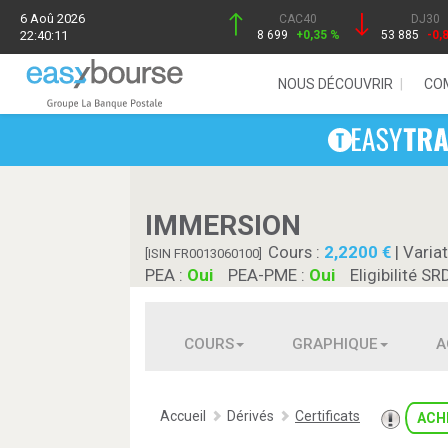
6 Aoû 2026
CAC40
DJ30
22:40:11
8 699
+0,35 %
53 885
-0,
NOUS DÉCOUVRIR
CO
IMMERSION
Cours :
2,2200
| Variat
[ISIN FR0013060100]
PEA :
Oui
PEA-PME :
Oui
Eligibilité SR
COURS
GRAPHIQUE
A
Accueil
Dérivés
Certificats
ACH