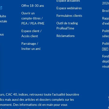
Espace actualités
202
Offre 18-30 ans
Espace webinaires
Broc
Ouvrir un
Formulaires clients
duite
compte-titres /
Rappo
stale
Outil de trading
PEA / PEA-PME
d'ex
ProRealTime
Espace client /
Polit
ous
Réclamations
Accès client
séle
Parrainage /
Polit
Inviter un ami
Fond
dépô
réso
urs, CAC 40, indices, retrouvez toute l'actualité boursière
ics mais aussi des articles et dossiers complets sur les
 moment. Des informations clé en main pour vous