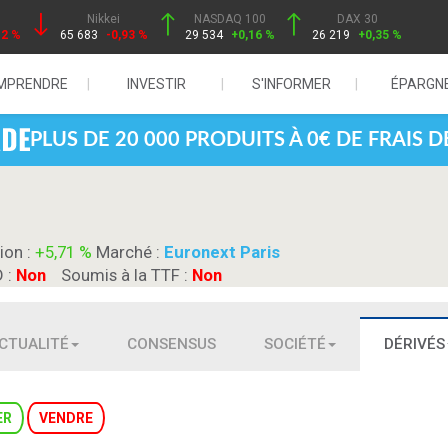
Nikkei
NASDAQ 100
DAX 30
12 %
65 683
-0,93 %
29 534
+0,16 %
26 219
+0,35 %
MPRENDRE
INVESTIR
S'INFORMER
ÉPARGN
PLUS DE 20 000 PRODUITS À 0€ DE FRAIS 
ion :
+5,71 %
Marché :
Euronext Paris
D :
Non
Soumis à la TTF :
Non
CTUALITÉ
CONSENSUS
SOCIÉTÉ
DÉRIVÉS
ER
VENDRE