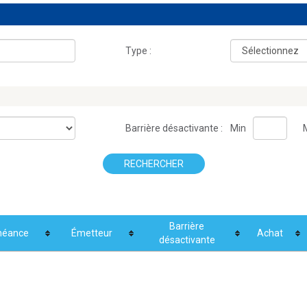
Type :
Barrière désactivante :
Min
RECHERCHER
.
Barrière
héance
Émetteur
Achat
désactivante