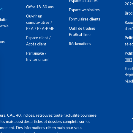
Espace actualités
202
Offre 18-30 ans
Espace webinaires
Broc
Ouvrir un
Formulaires clients
duite
compte-titres /
Rappo
stale
Outil de trading
PEA / PEA-PME
d'ex
ProRealTime
Espace client /
Polit
ous
Réclamations
Accès client
séle
Parrainage /
Polit
Inviter un ami
Fond
dépô
réso
urs, CAC 40, indices, retrouvez toute l'actualité boursière
ics mais aussi des articles et dossiers complets sur les
 moment. Des informations clé en main pour vous