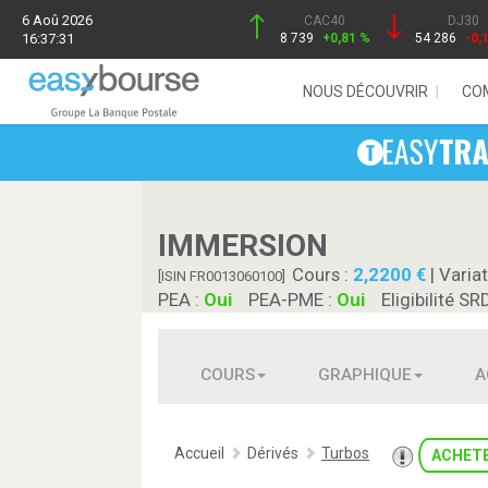
6 Aoû 2026
CAC40
DJ30
16:37:31
8 739
+0,81 %
54 286
-0,
NOUS DÉCOUVRIR
CO
IMMERSION
Cours :
2,2200
| Variat
[ISIN FR0013060100]
PEA :
Oui
PEA-PME :
Oui
Eligibilité SR
COURS
GRAPHIQUE
A
Accueil
Dérivés
Turbos
ACHET