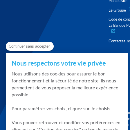
Plan du site
Le Groupe
Code de con
La Banque Po
Contactez-n
Continuer sans accepter
Nous respectons votre vie privée
Nous utilisons des cookies pour assurer le bon
fonctionnement et la sécurité de notre site. Ils nous
permettent de vous proposer la meilleure expérience
possible
Pour paramétrer vos choix, cliquez sur Je choisis.
Graphique, co
en quelques cl
Vous pouvez retrouver et modifier vos préférences en
tendances du
cliquant sur "Gestion des cookies" en bas de page du