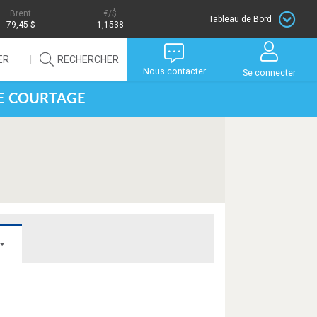
Brent
/$
Tableau de Bord
79,45 $
1,1538
ER
RECHERCHER
Nous contacter
Se connecter
DE COURTAGE