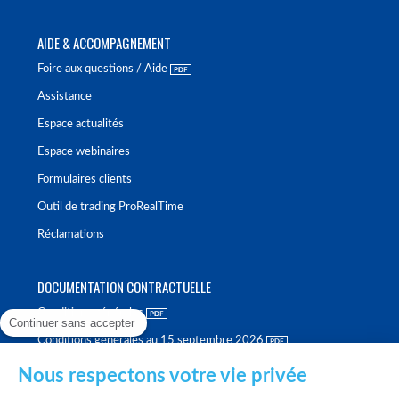
AIDE & ACCOMPAGNEMENT
Foire aux questions / Aide
Assistance
Espace actualités
Espace webinaires
Formulaires clients
Outil de trading ProRealTime
Réclamations
DOCUMENTATION CONTRACTUELLE
Conditions générales
Continuer sans accepter
Conditions générales au 15 septembre 2026
Brochure tarifaire
Nous respectons votre vie privée
Rapport sur la qualité d'exécution