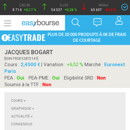
CAC40
DJ30
Nikkei
8 714
+0,17 %
54 037
+0,28 %
65 607
-0,12 %
PLUS DE 20 000 PRODUITS À 0€ DE FRAIS
DE COURTAGE
JACQUES BOGART
[ISIN FR0012872141]
Cours :
2,4500
| Variation :
+6,52 %
Marché :
Euronext
Paris
PEA :
Oui
PEA-PME :
Oui
Eligibilité SRD :
Non
Soumis à la TTF :
Non
COURS
GRAPHIQUE
ACTUALITÉ
CONSENSUS