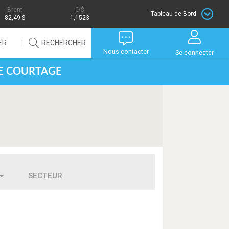
Brent
/$
Tableau de Bord
82,49 $
1,1523
ER
RECHERCHER
Nous contacter
Se connecter
DE COURTAGE
SECTEUR