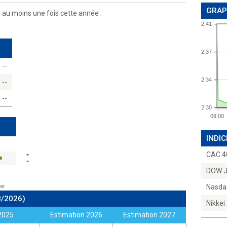
GRAP
r au moins une fois cette année :
2.41
2.37
--
2.34
--
--
2.30
09:00
INDIC
CAC 4
DOW 
er
Nasda
8/2026)
Nikkei
2025
Estimation 2026
Estimation 2027