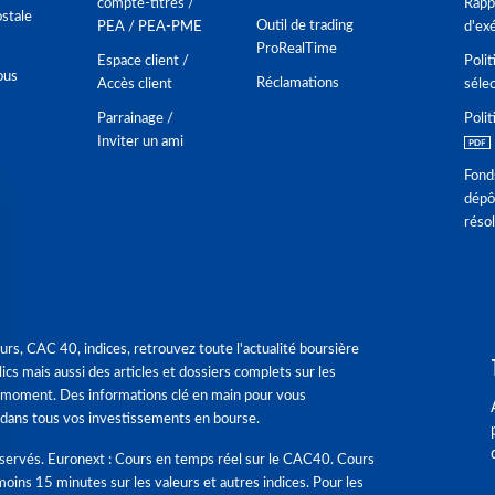
compte-titres /
Rappo
stale
Outil de trading
PEA / PEA-PME
d'ex
ProRealTime
Espace client /
Polit
ous
Réclamations
Accès client
séle
Parrainage /
Polit
Inviter un ami
Fond
dépô
réso
urs, CAC 40, indices, retrouvez toute l'actualité boursière
ics mais aussi des articles et dossiers complets sur les
 moment. Des informations clé en main pour vous
dans tous vos investissements en bourse.
éservés. Euronext : Cours en temps réel sur le CAC40. Cours
moins 15 minutes sur les valeurs et autres indices. Pour les