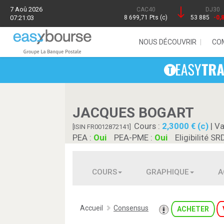
7 Aoû 2026
CAC40
DJ30
07:21:03
8 699,71 Pts (c)
53 885
-0,
NOUS DÉCOUVRIR
CO
JACQUES BOGART
Cours :
2,3000 € (c)
| Va
[ISIN FR0012872141]
PEA :
Oui
PEA-PME :
Oui
Eligibilité SR
COURS
GRAPHIQUE
A
Accueil
Consensus
ACHETER