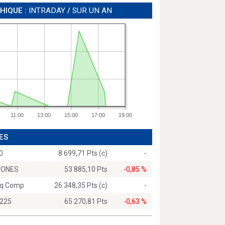
HIQUE :
INTRADAY
/
SUR UN AN
11:00
13:00
15:00
17:00
19:00
ES
0
8 699,71 Pts (c)
-
JONES
53 885,10 Pts
-0,85 %
q Comp
26 348,35 Pts (c)
-
 225
65 270,81 Pts
-0,63 %