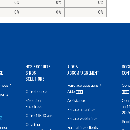
0%
0%
0%
0%
0%
0%
NOS PRODUITS
AIDE &
DOC
SE
& NOS
ACCOMPAGNEMENT
CON
SOLUTIONS
nous ?
Foire aux questions /
Cond
Offre bourse
Aide
ments
Sélection
Assistance
Cond
EasyTrade
au 1
Espace actualités
202
Offre 18-30 ans
Espace webinaires
Broc
Ouvrir un
Formulaires clients
duite