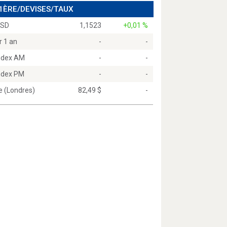
 1ÈRE/DEVISES/TAUX
USD
1,1523
+0,01 %
r 1 an
-
-
Index AM
-
-
Index PM
-
-
e (Londres)
82,49 $
-