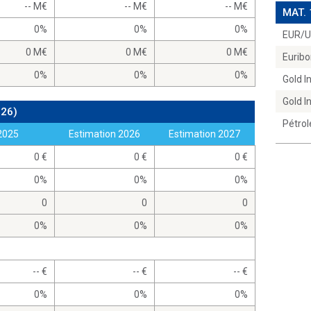
-- M
-- M
-- M
MAT.
0%
0%
0%
EUR/
0 M
0 M
0 M
Euribo
0%
0%
0%
Gold 
Gold 
026)
Pétrol
2025
Estimation 2026
Estimation 2027
0
0
0
0%
0%
0%
0
0
0
0%
0%
0%
--
--
--
0%
0%
0%