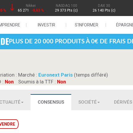
Nikkei
NASDAQ 100
DAX 30
85 %
65 271
-0,63 %
29 373 Pts (c)
26 140 Pts (c)
MPRENDRE
INVESTIR
S'INFORMER
ÉPARGN
PLUS DE 20 000 PRODUITS À 0€ DE FRAIS 
riation :
Marché :
Euronext Paris
(temps différé)
D :
Non
Soumis à la TTF :
Non
CTUALITÉ
CONSENSUS
SOCIÉTÉ
DÉRIVÉS
VENDRE