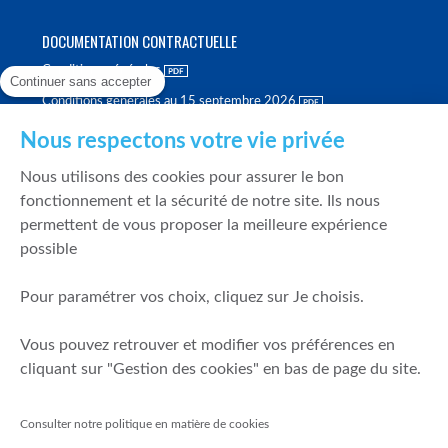
DOCUMENTATION CONTRACTUELLE
Conditions générales
Continuer sans accepter
Conditions générales au 15 septembre 2026
Brochure tarifaire
Nous respectons votre vie privée
Rapport sur la qualité d'exécution
Nous utilisons des cookies pour assurer le bon
Politique de meilleure sélection
fonctionnement et la sécurité de notre site. Ils nous
permettent de vous proposer la meilleure expérience
Politique de durabilité
possible
Fonds de garantie des dépôts et de résolution
Pour paramétrer vos choix, cliquez sur Je choisis.
SÉCURITÉ & DONNÉES PERSONNELLES
Vous pouvez retrouver et modifier vos préférences en
Mentions légales
cliquant sur "Gestion des cookies" en bas de page du site.
Prévention de la fraude
Gérer mes cookies
Consulter notre politique en matière de cookies
Politique de cookies