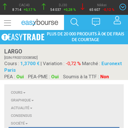
CAC40
DJ30
Nikkei
8 714
+0,17 %
54 037
+0,28 %
65 607
-0,12 %
PLUS DE 20 000 PRODUITS À 0€ DE FRAIS
DE COURTAGE
LARGO
[ISIN FR0013308582]
Cours :
1,3700
| Variation :
-0,72 %
Marché :
Euronext
Paris
PEA :
Oui
PEA-PME :
Oui
Soumis à la TTF :
Non
COURS
GRAPHIQUE
ACTUALITÉ
CONSENSUS
SOCIÉTÉ