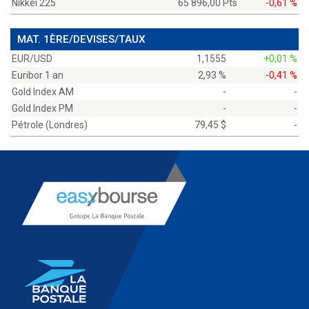
Nikkei 225
65 896,00 Pts
-0,61 %
MAT. 1ÈRE/DEVISES/TAUX
EUR/USD
1,1555
+0,01 %
Euribor 1 an
2,93 %
-0,41 %
Gold Index AM
-
-
Gold Index PM
-
-
Pétrole (Londres)
79,45 $
-