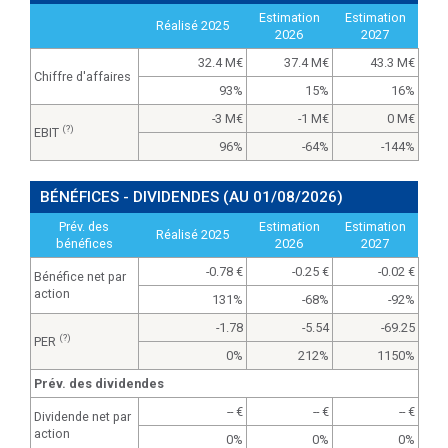
Estimation
Estimation
Réalisé 2025
2026
2027
32.4 M
37.4 M
43.3 M
Chiffre d'affaires
93%
15%
16%
-3 M
-1 M
0 M
(?)
EBIT
96%
-64%
-144%
BÉNÉFICES - DIVIDENDES
(AU 01/08/2026)
Prév. des
Estimation
Estimation
Réalisé 2025
bénéfices
2026
2027
-0.78
-0.25
-0.02
Bénéfice net par
action
131%
-68%
-92%
-1.78
-5.54
-69.25
(?)
PER
0%
212%
1150%
Prév. des dividendes
--
--
--
Dividende net par
action
0%
0%
0%