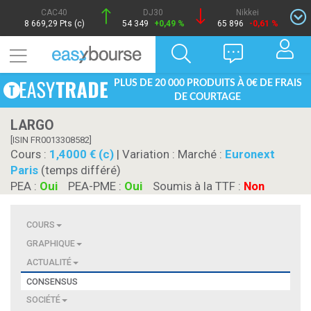
CAC40
DJ30
Nikkei
8 669,29 Pts (c)
54 349
+0,49 %
65 896
-0,61 %
PLUS DE 20 000 PRODUITS À 0€ DE FRAIS
DE COURTAGE
LARGO
[ISIN FR0013308582]
Cours :
1,4000 € (c)
| Variation :
Marché :
Euronext
Paris
(temps différé)
PEA :
Oui
PEA-PME :
Oui
Soumis à la TTF :
Non
COURS
GRAPHIQUE
ACTUALITÉ
CONSENSUS
SOCIÉTÉ