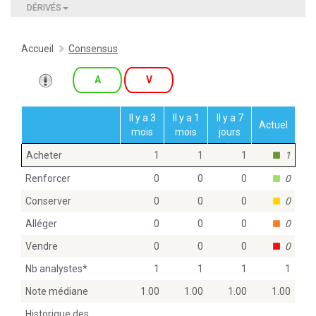
DÉRIVÉS
Accueil
Consensus
A
V
Il y a 3
Il y a 1
Il y a 7
Actuel
mois
mois
jours
Acheter
1
1
1
1
Renforcer
0
0
0
0
Conserver
0
0
0
0
Alléger
0
0
0
0
Vendre
0
0
0
0
Nb analystes
*
1
1
1
1
Note médiane
1.00
1.00
1.00
1.00
Historique des