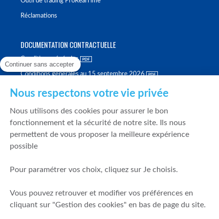
Outil de trading ProRealTime
Réclamations
DOCUMENTATION CONTRACTUELLE
Conditions générales
Continuer sans accepter
Conditions générales au 15 septembre 2026
Brochure tarifaire
Nous respectons votre vie privée
Rapport sur la qualité d'exécution
Nous utilisons des cookies pour assurer le bon
Politique de meilleure sélection
fonctionnement et la sécurité de notre site. Ils nous
permettent de vous proposer la meilleure expérience
Politique de durabilité
possible
Fonds de garantie des dépôts et de résolution
Pour paramétrer vos choix, cliquez sur Je choisis.
SÉCURITÉ & DONNÉES PERSONNELLES
Vous pouvez retrouver et modifier vos préférences en
Mentions légales
cliquant sur "Gestion des cookies" en bas de page du site.
Prévention de la fraude