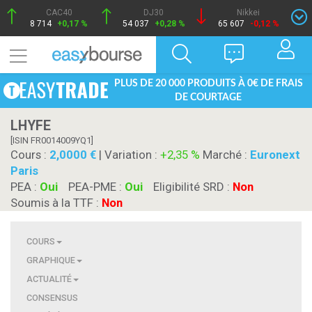
CAC40
DJ30
Nikkei
8 714
+0,17 %
54 037
+0,28 %
65 607
-0,12 %
PLUS DE 20 000 PRODUITS À 0€ DE FRAIS
DE COURTAGE
LHYFE
[ISIN FR0014009YQ1]
Cours :
2,0000
| Variation :
+2,35 %
Marché :
Euronext
Paris
PEA :
Oui
PEA-PME :
Oui
Eligibilité SRD :
Non
Soumis à la TTF :
Non
COURS
GRAPHIQUE
ACTUALITÉ
CONSENSUS