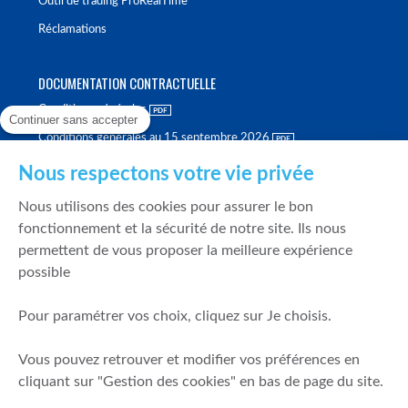
Outil de trading ProRealTime
Réclamations
DOCUMENTATION CONTRACTUELLE
Conditions générales
Continuer sans accepter
Conditions générales au 15 septembre 2026
Brochure tarifaire
Nous respectons votre vie privée
Rapport sur la qualité d'exécution
Nous utilisons des cookies pour assurer le bon
Politique de meilleure sélection
fonctionnement et la sécurité de notre site. Ils nous
permettent de vous proposer la meilleure expérience
Politique de durabilité
possible
Fonds de garantie des dépôts et de résolution
Pour paramétrer vos choix, cliquez sur Je choisis.
SÉCURITÉ & DONNÉES PERSONNELLES
Vous pouvez retrouver et modifier vos préférences en
Mentions légales
cliquant sur "Gestion des cookies" en bas de page du site.
Prévention de la fraude