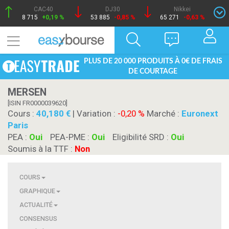
CAC40
DJ30
Nikkei
8 715
+0,19 %
53 885
-0,85 %
65 271
-0,63 %
PLUS DE 20 000 PRODUITS À 0€ DE FRAIS
DE COURTAGE
MERSEN
[ISIN FR0000039620]
Cours :
40,180
| Variation :
-0,20 %
Marché :
Euronext
Paris
PEA :
Oui
PEA-PME :
Oui
Eligibilité SRD :
Oui
Soumis à la TTF :
Non
COURS
GRAPHIQUE
ACTUALITÉ
CONSENSUS