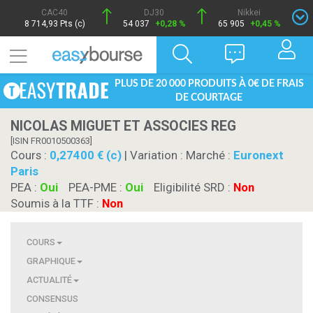
CAC40
DJ30
Nikkei
8 714,93 Pts (c)
54 037
+0,28 %
65 905
+0,45 %
PLUS DE 20 000 PRODUITS À 0€ DE FRAIS
DE COURTAGE
NICOLAS MIGUET ET ASSOCIES REG
[ISIN FR0010500363]
Cours :
0,27400 € (c)
| Variation :
Marché :
Euronext
Paris
PEA :
Oui
PEA-PME :
Oui
Eligibilité SRD :
Non
Soumis à la TTF :
Non
COURS
GRAPHIQUE
ACTUALITÉ
CONSENSUS