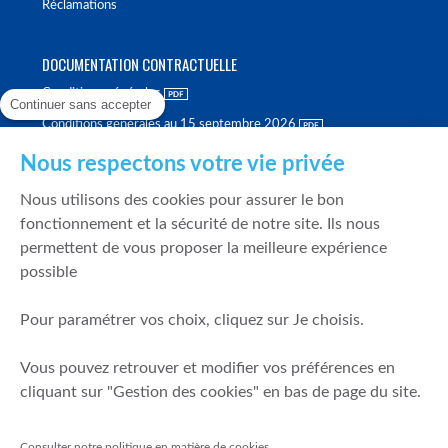
Réclamations
DOCUMENTATION CONTRACTUELLE
Conditions générales
Continuer sans accepter
Conditions générales au 15 septembre 2026
Brochure tarifaire
Nous respectons votre vie privée
Rapport sur la qualité d'exécution
Nous utilisons des cookies pour assurer le bon
Politique de meilleure sélection
fonctionnement et la sécurité de notre site. Ils nous
permettent de vous proposer la meilleure expérience
Politique de durabilité
possible
Fonds de garantie des dépôts et de résolution
Pour paramétrer vos choix, cliquez sur Je choisis.
SÉCURITÉ & DONNÉES PERSONNELLES
Vous pouvez retrouver et modifier vos préférences en
Mentions légales
cliquant sur "Gestion des cookies" en bas de page du site.
Prévention de la fraude
Gérer mes cookies
Consulter notre politique en matière de cookies