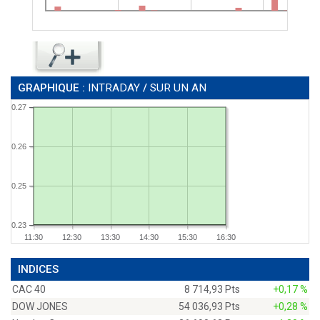
GRAPHIQUE :
INTRADAY
/
SUR UN AN
0.27
0.26
0.25
0.23
11:30
12:30
13:30
14:30
15:30
16:30
INDICES
CAC 40
8 714,93 Pts
+0,17 %
DOW JONES
54 036,93 Pts
+0,28 %