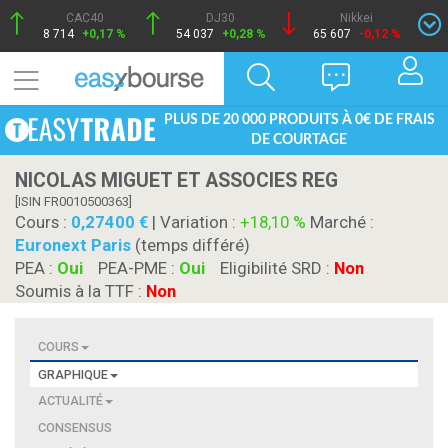
CAC40
DJ30
Nikkei
8 714
+0,17 %
54 037
+0,28 %
65 607
-0,12 %
PLUS DE 20 000 PRODUITS À 0€ DE FRAIS
DE COURTAGE
NICOLAS MIGUET ET ASSOCIES REG
[ISIN FR0010500363]
Cours :
0,27400
| Variation :
+18,10 %
Marché :
Euronext Paris
(temps différé)
PEA :
Oui
PEA-PME :
Oui
Eligibilité SRD :
Non
Soumis à la TTF :
Non
COURS
GRAPHIQUE
ACTUALITÉ
CONSENSUS