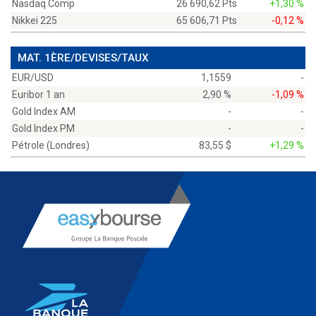
Nasdaq Comp
26 690,62 Pts
+1,30 %
Nikkei 225
65 606,71 Pts
-0,12 %
MAT. 1ÈRE/DEVISES/TAUX
EUR/USD
1,1559
-
Euribor 1 an
2,90 %
-1,09 %
Gold Index AM
-
-
Gold Index PM
-
-
Pétrole (Londres)
83,55 $
+1,29 %