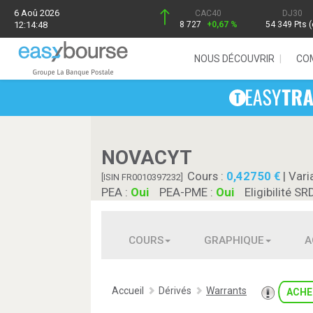
6 Aoû 2026
CAC40
DJ30
12:14:48
8 727
+0,67 %
54 349 Pts (
NOUS DÉCOUVRIR
CO
NOVACYT
Cours :
0,42750
| Vari
[ISIN FR0010397232]
PEA :
Oui
PEA-PME :
Oui
Eligibilité SR
COURS
GRAPHIQUE
A
Accueil
Dérivés
Warrants
ACHE