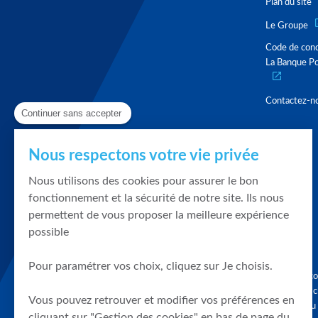
Plan du site
Le Groupe
Code de con
La Banque Po
Contactez-n
Continuer sans accepter
Nous respectons votre vie privée
Nous utilisons des cookies pour assurer le bon
fonctionnement et la sécurité de notre site. Ils nous
permettent de vous proposer la meilleure expérience
possible
Pour paramétrer vos choix, cliquez sur Je choisis.
Graphique, co
en quelques cl
Vous pouvez retrouver et modifier vos préférences en
tendances du
cliquant sur "Gestion des cookies" en bas de page du