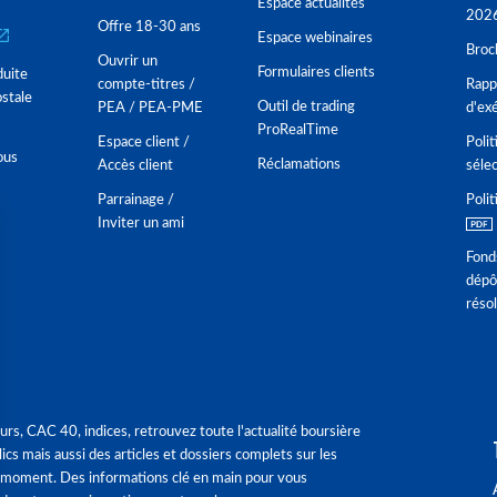
Espace actualités
202
Offre 18-30 ans
Espace webinaires
Broc
Ouvrir un
Formulaires clients
duite
compte-titres /
Rappo
stale
Outil de trading
PEA / PEA-PME
d'ex
ProRealTime
Espace client /
Polit
ous
Réclamations
Accès client
séle
Parrainage /
Polit
Inviter un ami
Fond
dépô
réso
urs, CAC 40, indices, retrouvez toute l'actualité boursière
ics mais aussi des articles et dossiers complets sur les
 moment. Des informations clé en main pour vous