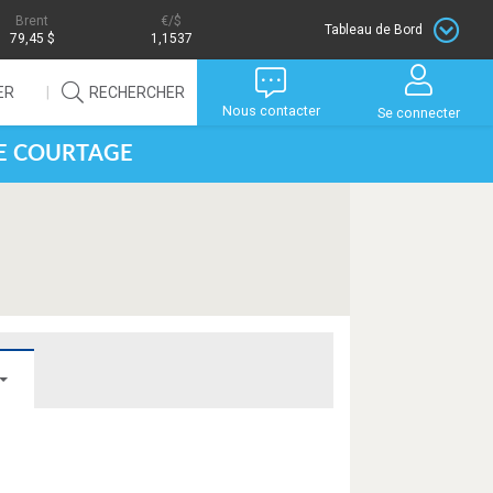
Brent
/$
Tableau de Bord
79,45 $
1,1537
ER
RECHERCHER
Nous contacter
Se connecter
DE COURTAGE