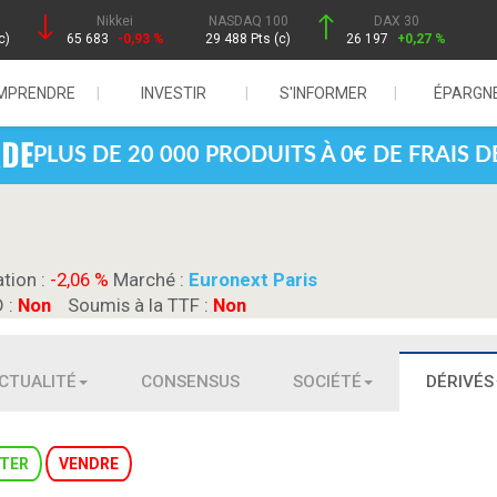
Nikkei
NASDAQ 100
DAX 30
c)
65 683
-0,93 %
29 488 Pts (c)
26 197
+0,27 %
MPRENDRE
INVESTIR
S'INFORMER
ÉPARGN
PLUS DE 20 000 PRODUITS À 0€ DE FRAIS 
ation :
-2,06 %
Marché :
Euronext Paris
D :
Non
Soumis à la TTF :
Non
CTUALITÉ
CONSENSUS
SOCIÉTÉ
DÉRIVÉS
TER
VENDRE