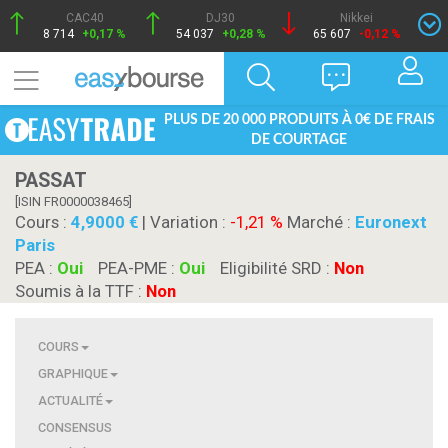
CAC40
DJ30
Nikkei
8 714
+0,17 %
54 037
+0,28 %
65 607
-0,12 %
PLUS DE 20 000 PRODUITS À 0€ DE FRAIS
DE COURTAGE
PASSAT
[ISIN FR0000038465]
Cours :
4,9000
| Variation :
-1,21 %
Marché :
Euronext
Paris
PEA :
Oui
PEA-PME :
Oui
Eligibilité SRD :
Non
Soumis à la TTF :
Non
COURS
GRAPHIQUE
ACTUALITÉ
CONSENSUS