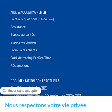
AIDE & ACCOMPAGNEMENT
Foire aux questions / Aide
Assistance
Espace actualités
Espace webinaires
Formulaires clients
Outil de trading ProRealTime
Réclamations
DOCUMENTATION CONTRACTUELLE
Conditions générales
Continuer sans accepter
Conditions générales au 15 septembre 2026
Brochure tarifaire
Nous respectons votre vie privée
Rapport sur la qualité d'exécution