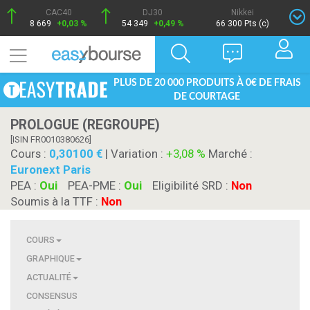
CAC40
DJ30
Nikkei
8 669
+0,03 %
54 349
+0,49 %
66 300 Pts (c)
PLUS DE 20 000 PRODUITS À 0€ DE FRAIS
DE COURTAGE
PROLOGUE (REGROUPE)
[ISIN FR0010380626]
Cours :
0,30100
| Variation :
+3,08 %
Marché :
Euronext Paris
PEA :
Oui
PEA-PME :
Oui
Eligibilité SRD :
Non
Soumis à la TTF :
Non
COURS
GRAPHIQUE
ACTUALITÉ
CONSENSUS