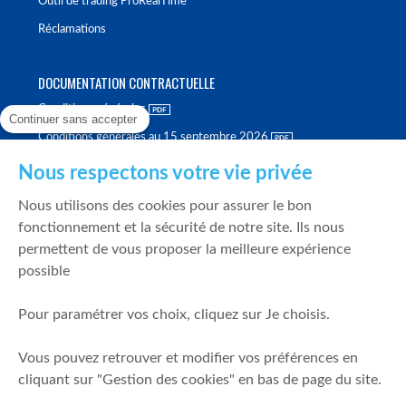
Outil de trading ProRealTime
Réclamations
DOCUMENTATION CONTRACTUELLE
Conditions générales
Continuer sans accepter
Conditions générales au 15 septembre 2026
Brochure tarifaire
Nous respectons votre vie privée
Rapport sur la qualité d'exécution
Nous utilisons des cookies pour assurer le bon
Politique de meilleure sélection
fonctionnement et la sécurité de notre site. Ils nous
permettent de vous proposer la meilleure expérience
Politique de durabilité
possible
Fonds de garantie des dépôts et de résolution
Pour paramétrer vos choix, cliquez sur Je choisis.
SÉCURITÉ & DONNÉES PERSONNELLES
Vous pouvez retrouver et modifier vos préférences en
Mentions légales
cliquant sur "Gestion des cookies" en bas de page du site.
Prévention de la fraude