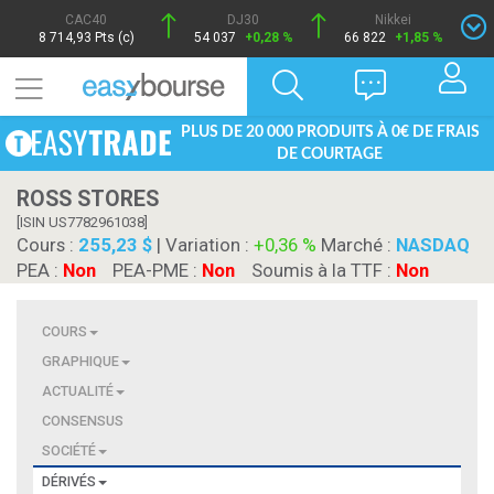
CAC40
DJ30
Nikkei
8 714,93 Pts (c)
54 037
+0,28 %
66 822
+1,85 %
PLUS DE 20 000 PRODUITS À 0€ DE FRAIS
DE COURTAGE
ROSS STORES
[ISIN US7782961038]
Cours :
255,23 $
| Variation :
+0,36 %
Marché :
NASDAQ
PEA :
Non
PEA-PME :
Non
Soumis à la TTF :
Non
COURS
GRAPHIQUE
ACTUALITÉ
CONSENSUS
SOCIÉTÉ
DÉRIVÉS