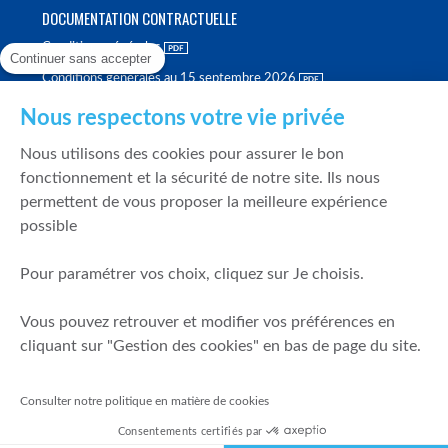
DOCUMENTATION CONTRACTUELLE
Conditions générales
Continuer sans accepter
Conditions générales au 15 septembre 2026
Brochure tarifaire
Nous respectons votre vie privée
Rapport sur la qualité d'exécution
Nous utilisons des cookies pour assurer le bon
Politique de meilleure sélection
fonctionnement et la sécurité de notre site. Ils nous
permettent de vous proposer la meilleure expérience
Politique de durabilité
possible
Fonds de garantie des dépôts et de résolution
Pour paramétrer vos choix, cliquez sur Je choisis.
SÉCURITÉ & DONNÉES PERSONNELLES
Vous pouvez retrouver et modifier vos préférences en
Mentions légales
cliquant sur "Gestion des cookies" en bas de page du site.
Prévention de la fraude
Gérer mes cookies
Consulter notre politique en matière de cookies
Politique de cookies
Consentements certifiés par
Politique de gestion des conflits d'intérêts