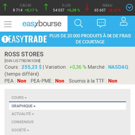
CAC40
DJ30
Nikkei
8 714
+0,17 %
54 037
+0,28 %
65 607
-0,12 %
PLUS DE 20 000 PRODUITS À 0€ DE FRAIS
DE COURTAGE
ROSS STORES
[ISIN US7782961038]
Cours :
255,23 $
| Variation :
+0,36 %
Marché :
NASDAQ
(temps différé)
PEA :
Non
PEA-PME :
Non
Soumis à la TTF :
Non
COURS
GRAPHIQUE
ACTUALITÉ
CONSENSUS
SOCIÉTÉ