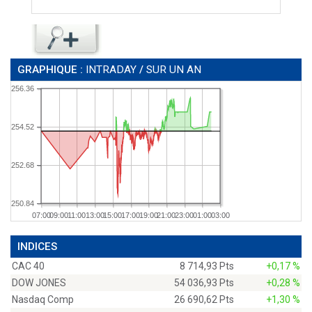
GRAPHIQUE :
INTRADAY
/
SUR UN AN
256.36
254.52
252.68
250.84
07:00
09:00
11:00
13:00
15:00
17:00
19:00
21:00
23:00
01:00
03:00
INDICES
CAC 40
8 714,93 Pts
+0,17 %
DOW JONES
54 036,93 Pts
+0,28 %
Nasdaq Comp
26 690,62 Pts
+1,30 %