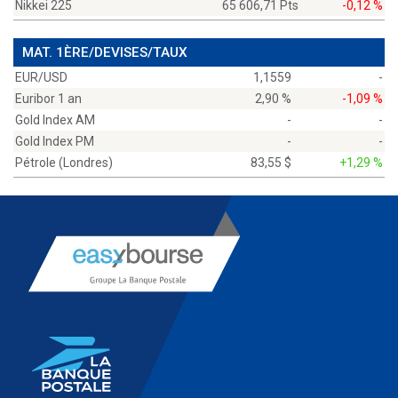
Nikkei 225
65 606,71 Pts
-0,12 %
MAT. 1ÈRE/DEVISES/TAUX
EUR/USD
1,1559
-
Euribor 1 an
2,90 %
-1,09 %
Gold Index AM
-
-
Gold Index PM
-
-
Pétrole (Londres)
83,55 $
+1,29 %