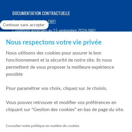
DOCUMENTATION CONTRACTUELLE
Conditions générales
Continuer sans accepter
Conditions générales au 15 septembre 2026
Brochure tarifaire
Nous respectons votre vie privée
Rapport sur la qualité d'exécution
Nous utilisons des cookies pour assurer le bon
Politique de meilleure sélection
fonctionnement et la sécurité de notre site. Ils nous
permettent de vous proposer la meilleure expérience
Politique de durabilité
possible
Fonds de garantie des dépôts et de résolution
Pour paramétrer vos choix, cliquez sur Je choisis.
SÉCURITÉ & DONNÉES PERSONNELLES
Vous pouvez retrouver et modifier vos préférences en
Mentions légales
cliquant sur "Gestion des cookies" en bas de page du site.
Prévention de la fraude
Gérer mes cookies
Consulter notre politique en matière de cookies
Politique de cookies