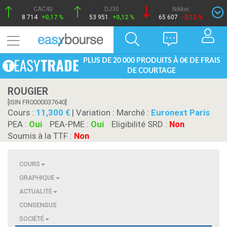
CAC40
DJ30
Nikkei
8 714
+0,17 %
53 951
+0,12 %
65 607
-0,12 %
PLUS DE 20 000 PRODUITS À 0€ DE FRAIS
DE COURTAGE
ROUGIER
[ISIN FR0000037640]
Cours :
11,300
| Variation :
Marché :
Euronext Paris
PEA :
Oui
PEA-PME :
Oui
Eligibilité SRD :
Non
Soumis à la TTF :
Non
COURS
GRAPHIQUE
ACTUALITÉ
CONSENSUS
SOCIÉTÉ