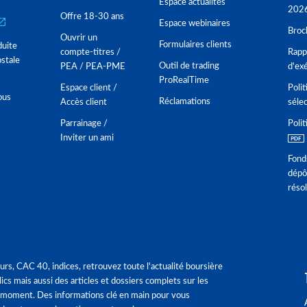
Espace actualités
202
Offre 18-30 ans
Espace webinaires
Broc
Ouvrir un
Formulaires clients
duite
compte-titres /
Rappo
stale
Outil de trading
PEA / PEA-PME
d'ex
ProRealTime
Espace client /
Polit
ous
Réclamations
Accès client
séle
Parrainage /
Polit
Inviter un ami
Fond
dépô
réso
urs, CAC 40, indices, retrouvez toute l'actualité boursière
ics mais aussi des articles et dossiers complets sur les
 moment. Des informations clé en main pour vous