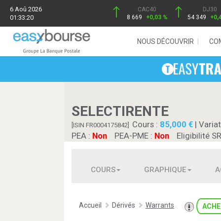
6 Aoû 2026
CAC40
DJ30
01:33:20
8 669
+0,03 %
54 349
+0,
NOUS DÉCOUVRIR
CO
SELECTIRENTE
Cours :
85,000
| Variat
[ISIN FR0004175842]
PEA :
Non
PEA-PME :
Non
Eligibilité S
COURS
GRAPHIQUE
A
Accueil
Dérivés
Warrants
ACHE