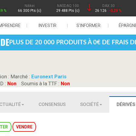
Nikkei
NASDAQ 100
DAX 30
49 %
66 300 Pts (c)
29 488 Pts (c)
26 126
-0,29 %
MPRENDRE
INVESTIR
S'INFORMER
ÉPARGN
PLUS DE 20 000 PRODUITS À 0€ DE FRAIS 
ion :
Marché :
Euronext Paris
RD :
Non
Soumis à la TTF :
Non
CTUALITÉ
CONSENSUS
SOCIÉTÉ
DÉRIVÉS
TER
VENDRE