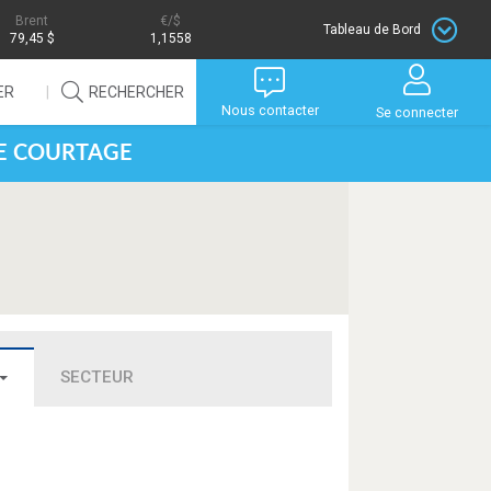
Brent
/$
Tableau de Bord
79,45 $
1,1558
ER
RECHERCHER
Nous contacter
Se connecter
DE COURTAGE
SECTEUR