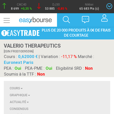
CAC40
DJ30
Nikkei
8 699
+0,35 %
53 885
-0,85 %
65 683 Pts (c)
PLUS DE 20 000 PRODUITS À 0€ DE FRAIS
DE COURTAGE
VALERIO THERAPEUTICS
[ISIN FR0010095596]
Cours :
0,62000
| Variation :
-11,17 %
Marché :
Euronext Paris
PEA :
Oui
PEA-PME :
Oui
Eligibilité SRD :
Non
Soumis à la TTF :
Non
COURS
GRAPHIQUE
ACTUALITÉ
CONSENSUS