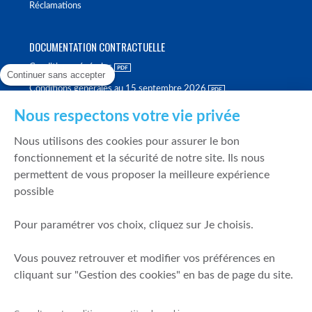
Réclamations
DOCUMENTATION CONTRACTUELLE
Conditions générales
Continuer sans accepter
Conditions générales au 15 septembre 2026
Brochure tarifaire
Nous respectons votre vie privée
Rapport sur la qualité d'exécution
Nous utilisons des cookies pour assurer le bon
Politique de meilleure sélection
fonctionnement et la sécurité de notre site. Ils nous
permettent de vous proposer la meilleure expérience
Politique de durabilité
possible
Fonds de garantie des dépôts et de résolution
Pour paramétrer vos choix, cliquez sur Je choisis.
SÉCURITÉ & DONNÉES PERSONNELLES
Vous pouvez retrouver et modifier vos préférences en
Mentions légales
cliquant sur "Gestion des cookies" en bas de page du site.
Prévention de la fraude
Gérer mes cookies