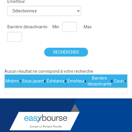
Émetteur :
Barrière désactivante :
Min
Max
RECHERCHER
Aucun résultat ne correspond à votre recherche.
Barrière
Mnémo
Sous-jacent
Échéance
Émetteur
Cours
désactivante