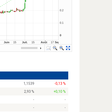
1,1539
-0,13 %
2,93 %
+0,10 %
-
-
-
-