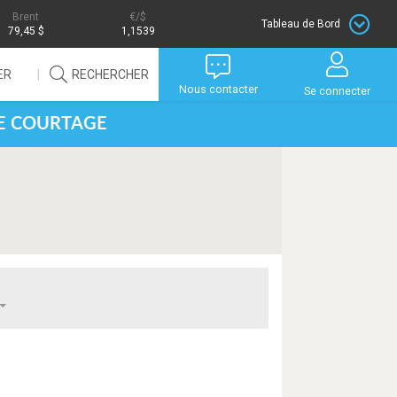
Brent
/$
Tableau de Bord
79,45 $
1,1539
ER
RECHERCHER
Nous contacter
Se connecter
DE COURTAGE