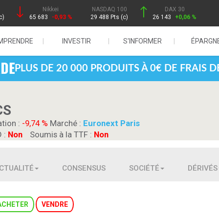
Nikkei
NASDAQ 100
DAX 30
c)
65 683
-0,93 %
29 488 Pts (c)
26 143
+0,06 %
MPRENDRE
INVESTIR
S'INFORMER
ÉPARGN
PLUS DE 20 000 PRODUITS À 0€ DE FRAIS 
CS
ation :
-9,74 %
Marché :
Euronext Paris
D :
Non
Soumis à la TTF :
Non
CTUALITÉ
CONSENSUS
SOCIÉTÉ
DÉRIVÉS
ACHETER
VENDRE