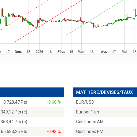
MAT. 1ÈRE/DEVISES/TAUX
8 728,47 Pts
+0,68 %
EUR/USD
 349,12 Pts (c)
-
Euribor 1 an
 363,44 Pts (c)
-
Gold Index AM
65 683,26 Pts
-0,93 %
Gold Index PM