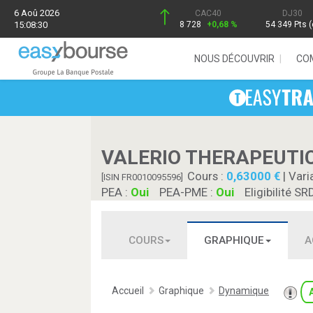
6 Aoû 2026
CAC40
DJ30
15:08:30
8 728
+0,68 %
54 349 Pts (
NOUS DÉCOUVRIR
CO
VALERIO THERAPEUTI
Cours :
0,63000
| Vari
[ISIN FR0010095596]
PEA :
Oui
PEA-PME :
Oui
Eligibilité SR
COURS
GRAPHIQUE
A
Accueil
Graphique
Dynamique