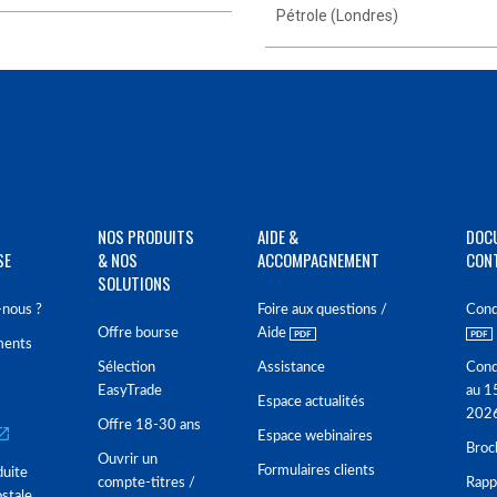
Pétrole (Londres)
NOS PRODUITS
AIDE &
DOC
SE
& NOS
ACCOMPAGNEMENT
CON
SOLUTIONS
nous ?
Foire aux questions /
Cond
Offre bourse
Aide
ments
Sélection
Assistance
Cond
EasyTrade
au 1
Espace actualités
202
Offre 18-30 ans
Espace webinaires
Broc
Ouvrir un
Formulaires clients
duite
compte-titres /
Rappo
stale