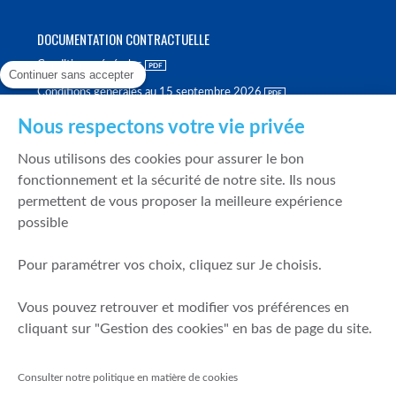
DOCUMENTATION CONTRACTUELLE
Conditions générales
Continuer sans accepter
Conditions générales au 15 septembre 2026
Brochure tarifaire
Nous respectons votre vie privée
Rapport sur la qualité d'exécution
Nous utilisons des cookies pour assurer le bon
Politique de meilleure sélection
fonctionnement et la sécurité de notre site. Ils nous
permettent de vous proposer la meilleure expérience
Politique de durabilité
possible
Fonds de garantie des dépôts et de résolution
Pour paramétrer vos choix, cliquez sur Je choisis.
SÉCURITÉ & DONNÉES PERSONNELLES
Vous pouvez retrouver et modifier vos préférences en
Mentions légales
cliquant sur "Gestion des cookies" en bas de page du site.
Prévention de la fraude
Gérer mes cookies
Consulter notre politique en matière de cookies
Politique de cookies