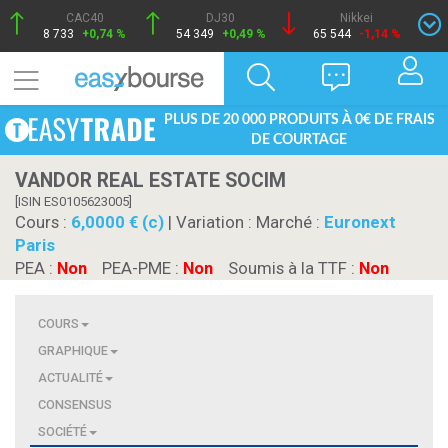
CAC40
DJ30
Nikkei
8 733
+0,74 %
54 349
+0,49 %
65 544
-1,14 %
PLUS DE 20 000 PRODUITS À 0€ DE FRAIS
DE COURTAGE
VANDOR REAL ESTATE SOCIM
[ISIN ES0105623005]
Cours :
6,0000 € (c)
| Variation :
Marché :
Euronext
Paris
PEA :
Non
PEA-PME :
Non
Soumis à la TTF :
Non
COURS
GRAPHIQUE
ACTUALITÉ
CONSENSUS
SOCIÉTÉ