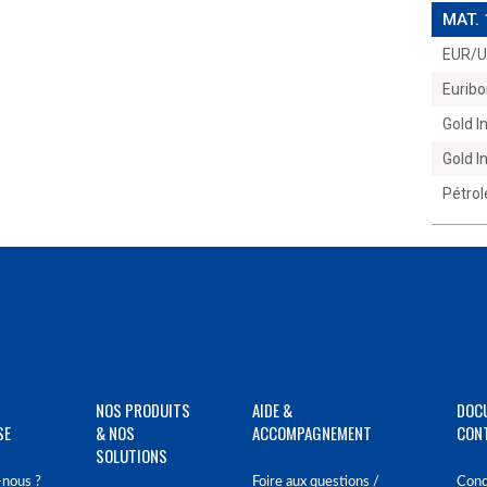
MAT.
EUR/
Euribo
Gold 
Gold 
Pétrol
NOS PRODUITS
AIDE &
DOC
SE
& NOS
ACCOMPAGNEMENT
CON
SOLUTIONS
nous ?
Foire aux questions /
Cond