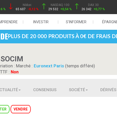
Nikkei
NASDAQ 100
DAX 30
16 %
65 607
-0,12 %
29 532
+0,54 %
26 342
+0,77 %
MPRENDRE
INVESTIR
S'INFORMER
ÉPARGN
PLUS DE 20 000 PRODUITS À 0€ DE FRAIS 
 SOCIM
riation :
Marché :
Euronext Paris
(temps différé)
 TTF :
Non
CTUALITÉ
CONSENSUS
SOCIÉTÉ
DÉRIVÉS
TER
VENDRE