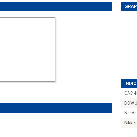
GRAP
INDIC
CAC 4
DOW 
Nasda
Nikkei