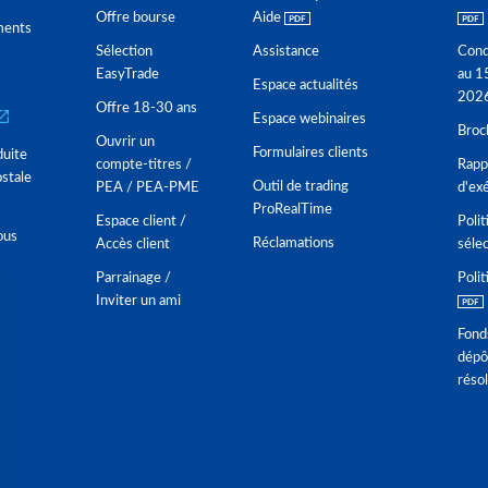
Offre bourse
Aide
ments
Sélection
Assistance
Cond
EasyTrade
au 1
Espace actualités
202
Offre 18-30 ans
Espace webinaires
Broc
Ouvrir un
Formulaires clients
duite
compte-titres /
Rappo
stale
Outil de trading
PEA / PEA-PME
d'ex
ProRealTime
Espace client /
Polit
ous
Réclamations
Accès client
séle
Parrainage /
Polit
Inviter un ami
Fond
dépô
réso