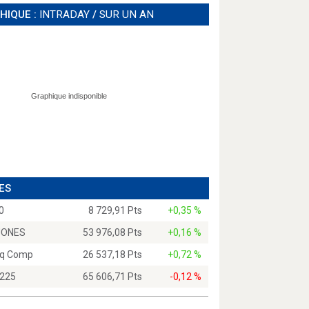
HIQUE :
INTRADAY
/
SUR UN AN
ES
0
8 729,91 Pts
+0,35 %
JONES
53 976,08 Pts
+0,16 %
q Comp
26 537,18 Pts
+0,72 %
 225
65 606,71 Pts
-0,12 %