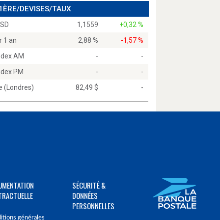
 1ÈRE/DEVISES/TAUX
USD
1,1559
+0,32 %
r 1 an
2,88 %
-1,57 %
Index AM
-
-
Index PM
-
-
e (Londres)
82,49 $
-
UMENTATION
SÉCURITÉ &
TRACTUELLE
DONNÉES
PERSONNELLES
itions générales