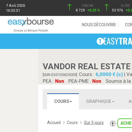
7 Aoû 2026
CAC40
DJ30
16:33:31
8 729
+0,35 %
53 976
+0,
NOUS DÉCOUVRIR
CO
VANDOR REAL ESTATE
Cours :
6,0000 € (c)
| Va
[ISIN ES0105623005]
PEA :
Non
PEA-PME :
Non
Soumis à la
COURS
GRAPHIQUE
A
Accueil
Cours
Sur 5 jours
ACHE