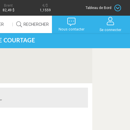
Brent
/$
Tableau de Bord
82,49 $
1,1559
ER
RECHERCHER
Nous contacter
Se connecter
DE COURTAGE