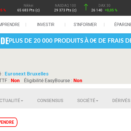
Nikkei
NASDAQ 100
DAX 30
85 %
65 683 Pts (c)
29 373 Pts (c)
26 140
+0,05 %
MPRENDRE
INVESTIR
S'INFORMER
ÉPARGN
PLUS DE 20 000 PRODUITS À 0€ DE FRAIS 
é :
Euronext Bruxelles
TTF :
Non
Éligibilité EasyBourse :
Non
CTUALITÉ
CONSENSUS
SOCIÉTÉ
DÉRIVÉS
VENDRE