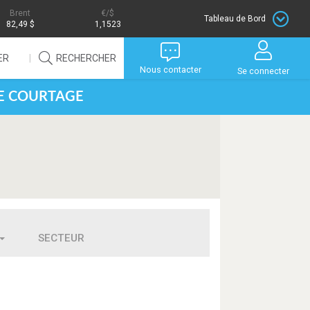
Brent
/$
Tableau de Bord
82,49 $
1,1523
ER
RECHERCHER
Nous contacter
Se connecter
DE COURTAGE
SECTEUR