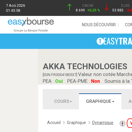
7 Aoû 2026
CAC40
DJ30
01:45:58
8 699
+0,35 %
53 885
-0,
NOUS DÉCOUVRIR
CO
AKKA TECHNOLOGIES
Valeur non cotée March
[ISIN FR0004180537]
PEA :
Oui
PEA-PME :
Non
Soumis à la 
COURS
GRAPHIQUE
A
Accueil
Graphique
Dynamique