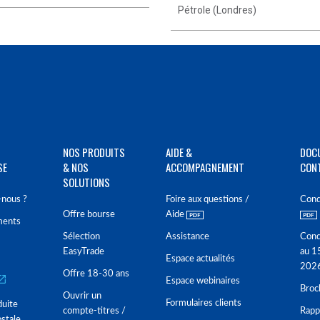
Pétrole (Londres)
NOS PRODUITS
AIDE &
DOC
SE
& NOS
ACCOMPAGNEMENT
CON
SOLUTIONS
nous ?
Foire aux questions /
Cond
Offre bourse
Aide
ments
Sélection
Assistance
Cond
EasyTrade
au 1
Espace actualités
202
Offre 18-30 ans
Espace webinaires
Broc
Ouvrir un
Formulaires clients
duite
compte-titres /
Rappo
stale