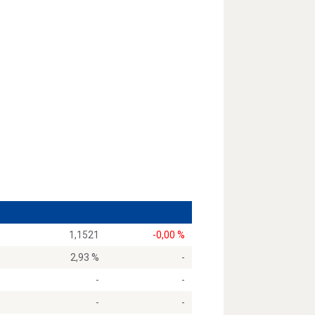
1,1521
-0,00 %
2,93 %
-
-
-
-
-