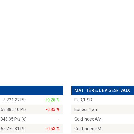
MAT. 1ÈRE/DEVISES/TAUX
8 721,27 Pts
+0,25 %
EUR/USD
53 885,10 Pts
-0,85 %
Euribor 1 an
 348,35 Pts (c)
-
Gold Index AM
65 270,81 Pts
-0,63 %
Gold Index PM