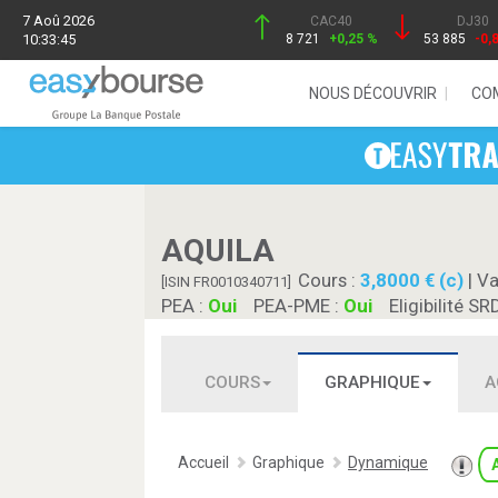
7 Aoû 2026
CAC40
DJ30
10:33:45
8 721
+0,25 %
53 885
-0,
NOUS DÉCOUVRIR
CO
AQUILA
Cours :
3,8000 € (c)
| Va
[ISIN FR0010340711]
PEA :
Oui
PEA-PME :
Oui
Eligibilité SR
COURS
GRAPHIQUE
A
Accueil
Graphique
Dynamique