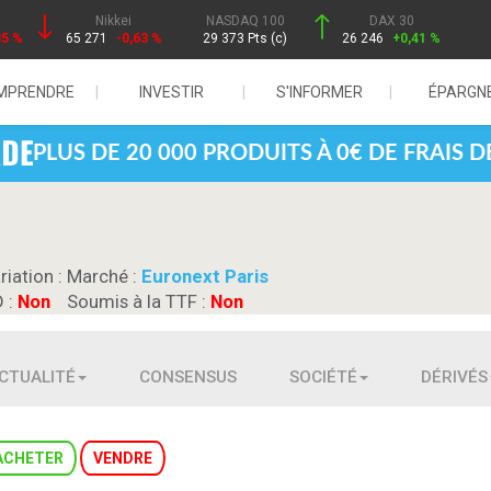
Nikkei
NASDAQ 100
DAX 30
85 %
65 271
-0,63 %
29 373 Pts (c)
26 246
+0,41 %
MPRENDRE
INVESTIR
S'INFORMER
ÉPARGN
PLUS DE 20 000 PRODUITS À 0€ DE FRAIS 
riation :
Marché :
Euronext Paris
D :
Non
Soumis à la TTF :
Non
CTUALITÉ
CONSENSUS
SOCIÉTÉ
DÉRIVÉS
ACHETER
VENDRE