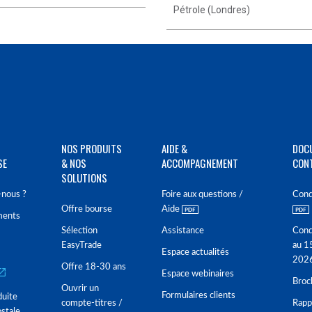
Pétrole (Londres)
NOS PRODUITS
AIDE &
DOC
SE
& NOS
ACCOMPAGNEMENT
CON
SOLUTIONS
nous ?
Foire aux questions /
Cond
Offre bourse
Aide
ments
Sélection
Assistance
Cond
EasyTrade
au 1
Espace actualités
202
Offre 18-30 ans
Espace webinaires
Broc
Ouvrir un
Formulaires clients
duite
compte-titres /
Rappo
stale