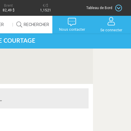
Brent
/$
Tableau de Bord
82,49 $
1,1521
ER
RECHERCHER
Nous contacter
Se connecter
DE COURTAGE