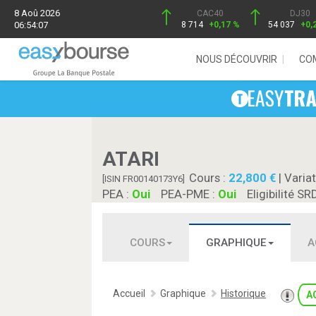
8 Aoû 2026
CAC40
DJ30
06:54:07
8 714
+0,17 %
54 037
+0,
NOUS DÉCOUVRIR
CO
ATARI
Cours :
22,800
| Variat
[ISIN FR00140173Y6]
PEA :
Oui
PEA-PME :
Oui
Eligibilité SR
COURS
GRAPHIQUE
A
Accueil
Graphique
Historique
A