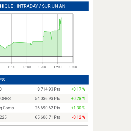
HIQUE :
INTRADAY
/
SUR UN AN
11:00
13:00
15:00
17:00
19:00
ES
0
8 714,93 Pts
+0,17 %
JONES
54 036,93 Pts
+0,28 %
q Comp
26 690,62 Pts
+1,30 %
 225
65 606,71 Pts
-0,12 %