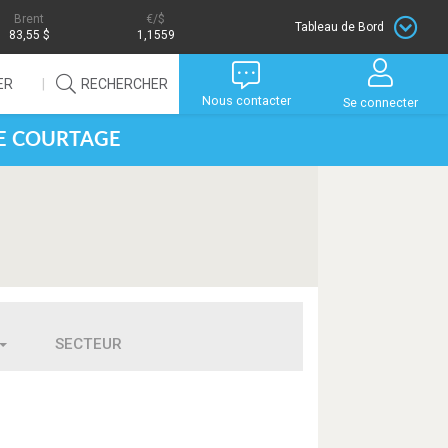
Brent
/$
Tableau de Bord
83,55 $
1,1559
ER
RECHERCHER
Nous contacter
Se connecter
DE COURTAGE
SECTEUR