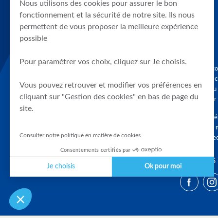
Nous utilisons des cookies pour assurer le bon
fonctionnement et la sécurité de notre site. Ils nous
permettent de vous proposer la meilleure expérience
possible
Pour paramétrer vos choix, cliquez sur Je choisis.
Graphique, co
en quelques cl
Vous pouvez retrouver et modifier vos préférences en
tendances du
cliquant sur "Gestion des cookies" en bas de page du
accompagner 
site.
Tous droits r
différés d'au 
Consulter notre politique en matière de cookies
clients connec
Consentements certifiés par
SUIVEZ-NOUS
Je choisis
Ok pour moi
Plateforme de Gestion du Consentement : Personnalisez vos Optio
Axeptio consent
Notre plateforme vous permet d'adapter et de gérer vos paramètres 