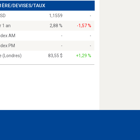
 1ÈRE/DEVISES/TAUX
USD
1,1559
-
r 1 an
2,88 %
-1,57 %
Index AM
-
-
Index PM
-
-
e (Londres)
83,55 $
+1,29 %