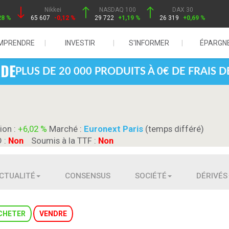
Nikkei
NASDAQ 100
DAX 30
28 %
65 607
-0,12 %
29 722
+1,19 %
26 319
+0,69 %
MPRENDRE
INVESTIR
S'INFORMER
ÉPARGN
PLUS DE 20 000 PRODUITS À 0€ DE FRAIS 
ion :
+6,02 %
Marché :
Euronext Paris
(temps différé)
D :
Non
Soumis à la TTF :
Non
CTUALITÉ
CONSENSUS
SOCIÉTÉ
DÉRIVÉS
CHETER
VENDRE