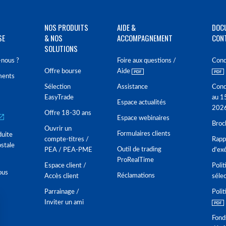
NOS PRODUITS
AIDE &
DOC
SE
& NOS
ACCOMPAGNEMENT
CON
SOLUTIONS
nous ?
Foire aux questions /
Cond
Offre bourse
Aide
ments
Sélection
Assistance
Cond
EasyTrade
au 1
Espace actualités
202
Offre 18-30 ans
Espace webinaires
Broc
Ouvrir un
Formulaires clients
duite
compte-titres /
Rappo
stale
Outil de trading
PEA / PEA-PME
d'ex
ProRealTime
Espace client /
Polit
ous
Réclamations
Accès client
séle
Parrainage /
Polit
Inviter un ami
Fond