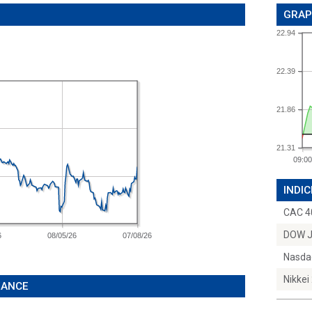
GRAP
22.94
22.39
21.86
21.31
09:00
INDIC
CAC 4
DOW 
6
08/05/26
07/08/26
Nasda
Nikkei
ÉANCE