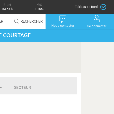
Brent
/$
Tableau de Bord
83,55 $
1,1559
ER
RECHERCHER
Nous contacter
Se connecter
DE COURTAGE
SECTEUR