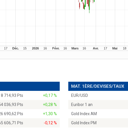
MAT. 1ÈRE/DEVISES/TAUX
8 714,93 Pts
+0,17 %
EUR/USD
54 036,93 Pts
+0,28 %
Euribor 1 an
26 690,62 Pts
+1,30 %
Gold Index AM
65 606,71 Pts
-0,12 %
Gold Index PM