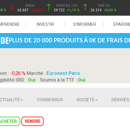
Nikkei
NASDAQ 100
DAX 30
28 %
65 607
-0,12 %
29 722
+1,19 %
26 319
+0,69 %
MPRENDRE
INVESTIR
S'INFORMER
ÉPARGN
PLUS DE 20 000 PRODUITS À 0€ DE FRAIS 
ion :
-0,26 %
Marché :
Euronext Paris
igibilité SRD :
Oui
Soumis à la TTF :
Oui
CTUALITÉ
CONSENSUS
SOCIÉTÉ
DÉRIVÉS
ACHETER
VENDRE