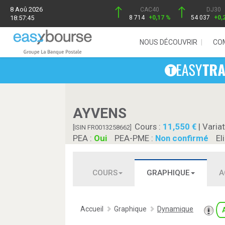
8 Aoû 2026
CAC40
DJ30
18:57:45
8 714
+0,17 %
54 037
+0,
NOUS DÉCOUVRIR
CO
AYVENS
Cours :
11,550
| Variat
[ISIN FR0013258662]
PEA :
Oui
PEA-PME :
Non confirmé
El
COURS
GRAPHIQUE
A
Accueil
Graphique
Dynamique