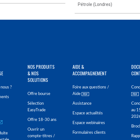
Pétrole (Londres)
NOS PRODUITS
AIDE &
DOC
SE
& NOS
ACCOMPAGNEMENT
CON
SOLUTIONS
nous ?
Foire aux questions /
Cond
Offre bourse
Aide
ments
Sélection
Assistance
Cond
EasyTrade
au 1
Espace actualités
202
Offre 18-30 ans
Espace webinaires
Broc
Ouvrir un
Formulaires clients
duite
compte-titres /
Rappo
stale