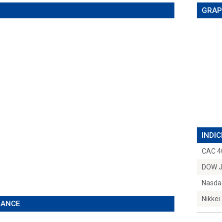
GRAP
INDIC
CAC 4
DOW 
Nasda
Nikkei
ÉANCE