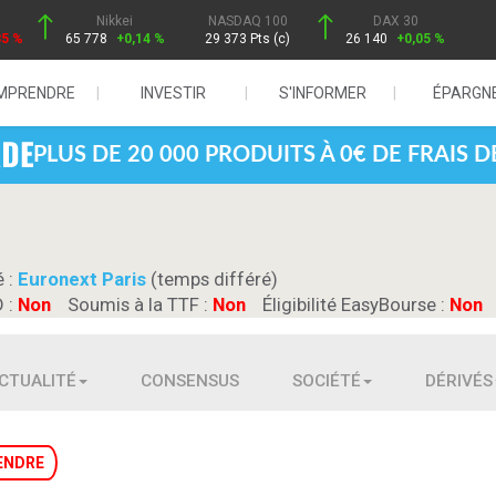
Nikkei
NASDAQ 100
DAX 30
85 %
65 778
+0,14 %
29 373 Pts (c)
26 140
+0,05 %
MPRENDRE
INVESTIR
S'INFORMER
ÉPARGN
PLUS DE 20 000 PRODUITS À 0€ DE FRAIS 
é :
Euronext Paris
(temps différé)
D :
Non
Soumis à la TTF :
Non
Éligibilité EasyBourse :
Non
CTUALITÉ
CONSENSUS
SOCIÉTÉ
DÉRIVÉS
ENDRE