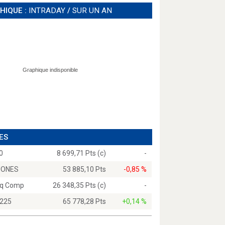
HIQUE :
INTRADAY
/
SUR UN AN
ES
0
8 699,71 Pts (c)
-
JONES
53 885,10 Pts
-0,85 %
q Comp
26 348,35 Pts (c)
-
 225
65 778,28 Pts
+0,14 %