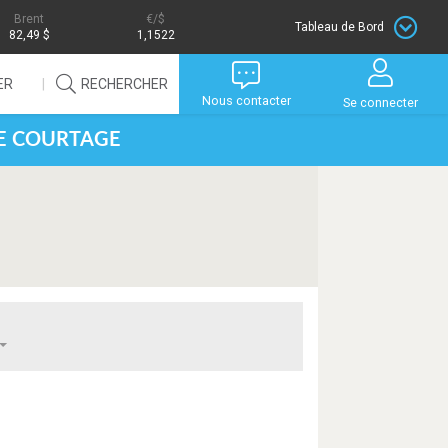
Brent
/$
Tableau de Bord
82,49 $
1,1522
ER
RECHERCHER
Nous contacter
Se connecter
DE COURTAGE