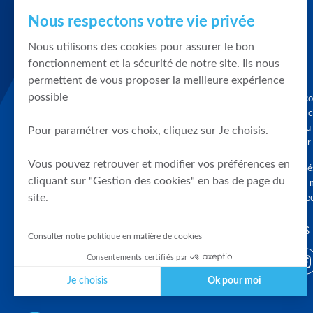
Nous respectons votre vie privée
Nous utilisons des cookies pour assurer le bon
fonctionnement et la sécurité de notre site. Ils nous
permettent de vous proposer la meilleure expérience
possible
Graphique, co
en quelques cl
tendances du
Pour paramétrer vos choix, cliquez sur Je choisis.
accompagner 
Vous pouvez retrouver et modifier vos préférences en
Tous droits r
cliquant sur "Gestion des cookies" en bas de page du
différés d'au 
site.
clients connec
SUIVEZ-NOUS
Consulter notre politique en matière de cookies
Consentements certifiés par
Je choisis
Ok pour moi
Plateforme de Gestion du Consentement : Personnalisez vos Optio
Axeptio consent