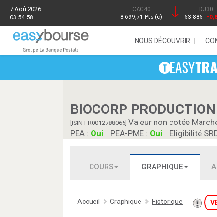
7 Aoû 2026
CAC40
DJ30
03:54:58
8 699,71 Pts (c)
53 885
-0,
NOUS DÉCOUVRIR
CO
BIOCORP PRODUCTION
Valeur non cotée March
[ISIN FR0012788065]
PEA :
Oui
PEA-PME :
Oui
Eligibilité SR
COURS
GRAPHIQUE
A
Accueil
Graphique
Historique
V