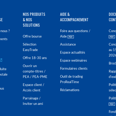
NOS PRODUITS
AIDE &
DOC
SE
& NOS
ACCOMPAGNEMENT
CON
SOLUTIONS
nous ?
Foire aux questions /
Cond
Offre bourse
Aide
ments
Sélection
Assistance
Cond
EasyTrade
au 1
Espace actualités
202
Offre 18-30 ans
Espace webinaires
Broc
Ouvrir un
Formulaires clients
duite
compte-titres /
Rappo
stale
Outil de trading
PEA / PEA-PME
d'ex
ProRealTime
Espace client /
Polit
ous
Réclamations
Accès client
séle
Parrainage /
Polit
Inviter un ami
Fond