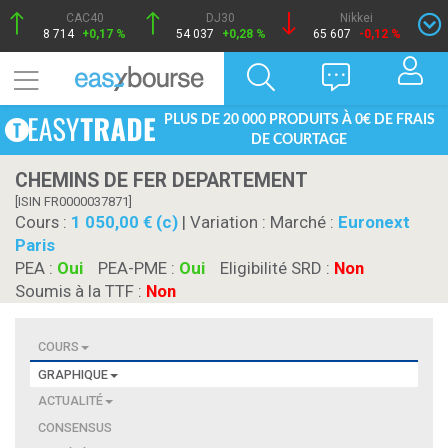
CAC40
DJ30
Nikkei
8 714
+0,17 %
54 037
+0,28 %
65 607
-0,12 %
PLUS DE 20 000 PRODUITS À 0€ DE FRAIS
DE COURTAGE
CHEMINS DE FER DEPARTEMENT
[ISIN FR0000037871]
Cours :
1 050,00 € (c)
| Variation :
Marché :
Euronext
Paris
PEA :
Oui
PEA-PME :
Oui
Eligibilité SRD :
Non
Soumis à la TTF :
Non
COURS
GRAPHIQUE
ACTUALITÉ
CONSENSUS