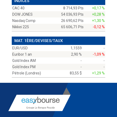
INDICES
CAC 40
8 714,93 Pts
+0,17 %
DOW JONES
54 036,93 Pts
+0,28 %
Nasdaq Comp
26 690,62 Pts
+1,30 %
Nikkei 225
65 606,71 Pts
-0,12 %
MAT. 1ÈRE/DEVISES/TAUX
EUR/USD
1,1559
-
Euribor 1 an
2,90 %
-1,09 %
Gold Index AM
-
-
Gold Index PM
-
-
Pétrole (Londres)
83,55 $
+1,29 %