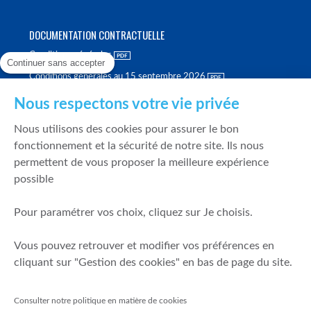
DOCUMENTATION CONTRACTUELLE
Conditions générales
Continuer sans accepter
Conditions générales au 15 septembre 2026
Brochure tarifaire
Nous respectons votre vie privée
Rapport sur la qualité d'exécution
Nous utilisons des cookies pour assurer le bon
Politique de meilleure sélection
fonctionnement et la sécurité de notre site. Ils nous
permettent de vous proposer la meilleure expérience
Politique de durabilité
possible
Fonds de garantie des dépôts et de résolution
Pour paramétrer vos choix, cliquez sur Je choisis.
SÉCURITÉ & DONNÉES PERSONNELLES
Vous pouvez retrouver et modifier vos préférences en
Mentions légales
cliquant sur "Gestion des cookies" en bas de page du site.
Prévention de la fraude
Gérer mes cookies
Consulter notre politique en matière de cookies
Politique de cookies