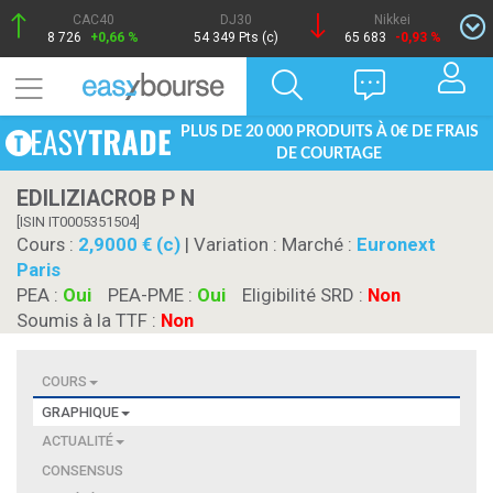
CAC40
DJ30
Nikkei
8 726
+0,66 %
54 349 Pts (c)
65 683
-0,93 %
PLUS DE 20 000 PRODUITS À 0€ DE FRAIS
DE COURTAGE
EDILIZIACROB P N
[ISIN IT0005351504]
Cours :
2,9000 € (c)
| Variation :
Marché :
Euronext
Paris
PEA :
Oui
PEA-PME :
Oui
Eligibilité SRD :
Non
Soumis à la TTF :
Non
COURS
GRAPHIQUE
ACTUALITÉ
CONSENSUS