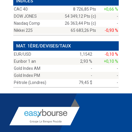
INDICES
CAC 40
8 726,85 Pts
+0,66 %
DOW JONES
54 349,12 Pts (c)
-
Nasdaq Comp
26 363,44 Pts (c)
-
Nikkei 225
65 683,26 Pts
-0,93 %
MAT. 1ÈRE/DEVISES/TAUX
EUR/USD
1,1542
-0,10 %
Euribor 1 an
2,93 %
+0,10 %
Gold Index AM
-
-
Gold Index PM
-
-
Pétrole (Londres)
79,45 $
-