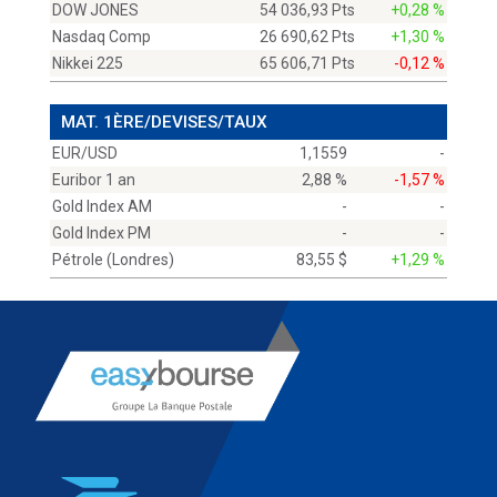
DOW JONES
54 036,93 Pts
+0,28 %
Nasdaq Comp
26 690,62 Pts
+1,30 %
Nikkei 225
65 606,71 Pts
-0,12 %
MAT. 1ÈRE/DEVISES/TAUX
EUR/USD
1,1559
-
Euribor 1 an
2,88 %
-1,57 %
Gold Index AM
-
-
Gold Index PM
-
-
Pétrole (Londres)
83,55 $
+1,29 %