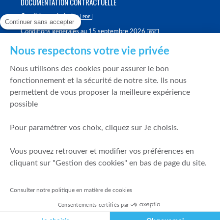
DOCUMENTATION CONTRACTUELLE
Conditions générales
Continuer sans accepter
Conditions générales au 15 septembre 2026
Brochure tarifaire
Nous respectons votre vie privée
Rapport sur la qualité d'exécution
Nous utilisons des cookies pour assurer le bon
Politique de meilleure sélection
fonctionnement et la sécurité de notre site. Ils nous
permettent de vous proposer la meilleure expérience
Politique de durabilité
possible
Fonds de garantie des dépôts et de résolution
Pour paramétrer vos choix, cliquez sur Je choisis.
SÉCURITÉ & DONNÉES PERSONNELLES
Vous pouvez retrouver et modifier vos préférences en
Mentions légales
cliquant sur "Gestion des cookies" en bas de page du site.
Prévention de la fraude
Gérer mes cookies
Consulter notre politique en matière de cookies
Politique de cookies
Consentements certifiés par
Politique de gestion des conflits d'intérêts