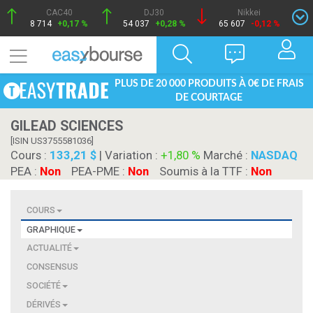
CAC40
DJ30
Nikkei
8 714
+0,17 %
54 037
+0,28 %
65 607
-0,12 %
PLUS DE 20 000 PRODUITS À 0€ DE FRAIS
DE COURTAGE
GILEAD SCIENCES
[ISIN US3755581036]
Cours :
133,21 $
| Variation :
+1,80 %
Marché :
NASDAQ
PEA :
Non
PEA-PME :
Non
Soumis à la TTF :
Non
COURS
GRAPHIQUE
ACTUALITÉ
CONSENSUS
SOCIÉTÉ
DÉRIVÉS