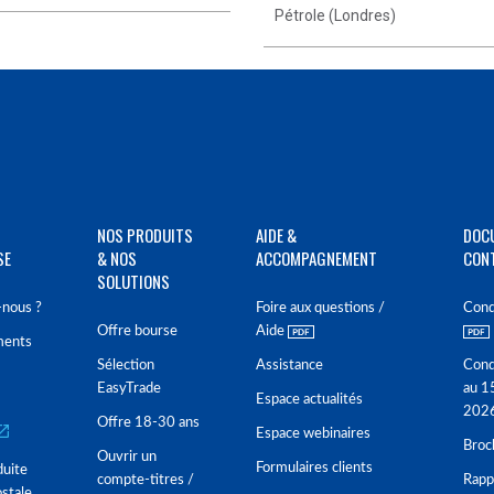
Pétrole (Londres)
NOS PRODUITS
AIDE &
DOC
SE
& NOS
ACCOMPAGNEMENT
CON
SOLUTIONS
nous ?
Foire aux questions /
Cond
Offre bourse
Aide
ments
Sélection
Assistance
Cond
EasyTrade
au 1
Espace actualités
202
Offre 18-30 ans
Espace webinaires
Broc
Ouvrir un
Formulaires clients
duite
compte-titres /
Rappo
stale