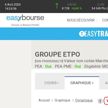
6 Aoû 2026
CAC40
DJ30
14:24:56
8 728
+0,69 %
54 349 Pts (
NOUS DÉCOUVRIR
CO
GROUPE ETPO
Valeur non cotée March
[ISIN FR0000066219]
PEA :
Oui
PEA-PME :
Oui
Eligibilité SR
COURS
GRAPHIQUE
A
Accueil
Graphique
Dynamique