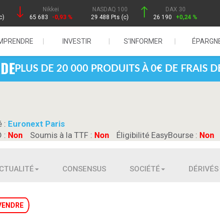
Nikkei
NASDAQ 100
DAX 30
c)
65 683
-0,93 %
29 488 Pts (c)
26 190
+0,24 %
MPRENDRE
INVESTIR
S'INFORMER
ÉPARGN
PLUS DE 20 000 PRODUITS À 0€ DE FRAIS 
é :
Euronext Paris
D :
Non
Soumis à la TTF :
Non
Éligibilité EasyBourse :
Non
CTUALITÉ
CONSENSUS
SOCIÉTÉ
DÉRIVÉS
VENDRE