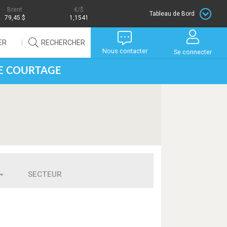
Brent
/$
Tableau de Bord
79,45 $
1,1541
ER
RECHERCHER
Nous contacter
Se connecter
DE COURTAGE
SECTEUR