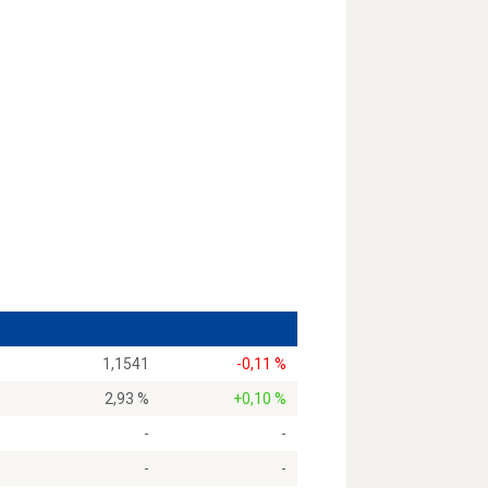
1,1541
-0,11 %
2,93 %
+0,10 %
-
-
-
-