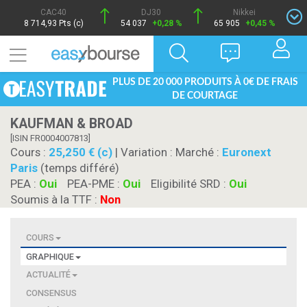
CAC40
DJ30
Nikkei
8 714,93 Pts (c)
54 037
+0,28 %
65 905
+0,45 %
PLUS DE 20 000 PRODUITS À 0€ DE FRAIS
DE COURTAGE
KAUFMAN & BROAD
[ISIN FR0004007813]
Cours :
25,250 € (c)
| Variation :
Marché :
Euronext
Paris
(temps différé)
PEA :
Oui
PEA-PME :
Oui
Eligibilité SRD :
Oui
Soumis à la TTF :
Non
COURS
GRAPHIQUE
ACTUALITÉ
CONSENSUS