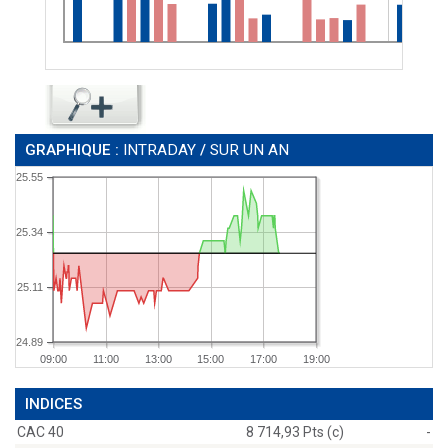
GRAPHIQUE :
INTRADAY
/
SUR UN AN
25.55
25.34
25.11
24.89
09:00
11:00
13:00
15:00
17:00
19:00
INDICES
CAC 40
8 714,93 Pts (c)
-