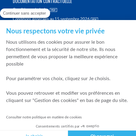
DOCUMENTATION CONTRACTUELLE
Conditions générales
Continuer sans accepter
Conditions générales au 15 septembre 2026
Brochure tarifaire
Nous respectons votre vie privée
Rapport sur la qualité d'exécution
Nous utilisons des cookies pour assurer le bon
Politique de meilleure sélection
fonctionnement et la sécurité de notre site. Ils nous
permettent de vous proposer la meilleure expérience
Politique de durabilité
possible
Fonds de garantie des dépôts et de résolution
Pour paramétrer vos choix, cliquez sur Je choisis.
SÉCURITÉ & DONNÉES PERSONNELLES
Vous pouvez retrouver et modifier vos préférences en
Mentions légales
cliquant sur "Gestion des cookies" en bas de page du site.
Prévention de la fraude
Gérer mes cookies
Consulter notre politique en matière de cookies
Politique de cookies
Consentements certifiés par
Politique de gestion des conflits d'intérêts