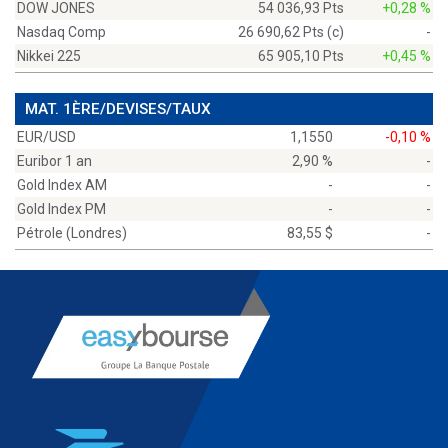
DOW JONES
54 036,93 Pts
+0,28 %
Nasdaq Comp
26 690,62 Pts (c)
-
Nikkei 225
65 905,10 Pts
+0,45 %
MAT. 1ÈRE/DEVISES/TAUX
EUR/USD
1,1550
-0,10 %
Euribor 1 an
2,90 %
-
Gold Index AM
-
-
Gold Index PM
-
-
Pétrole (Londres)
83,55 $
-