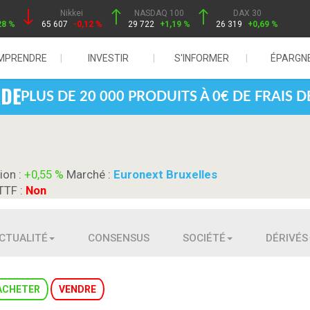
Nikkei
NASDAQ 100
DAX 30
28 %
65 607
-0,12 %
29 722
+1,19 %
26 319
+0,69 %
MPRENDRE
INVESTIR
S'INFORMER
ÉPARGN
PLUS DE 20 000 PRODUITS À 0€ DE FRAIS 
ion :
+0,55 %
Marché :
Euronext Bruxelles
TTF :
Non
CTUALITÉ
CONSENSUS
SOCIÉTÉ
DÉRIVÉS
ACHETER
VENDRE