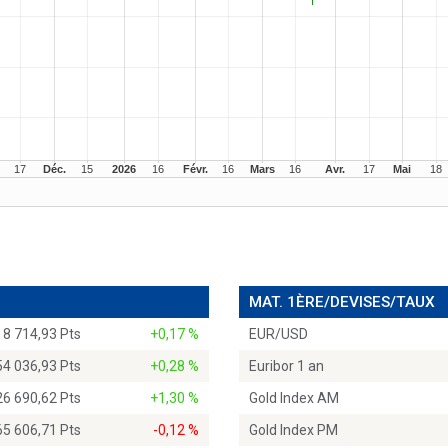
MAT. 1ÈRE/DEVISES/TAUX
8 714,93 Pts
+0,17 %
EUR/USD
54 036,93 Pts
+0,28 %
Euribor 1 an
26 690,62 Pts
+1,30 %
Gold Index AM
65 606,71 Pts
-0,12 %
Gold Index PM