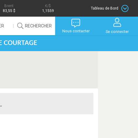
Brent
/$
Tableau de Bord
83,55 $
1,1559
ER
RECHERCHER
Nous contacter
Se connecter
DE COURTAGE