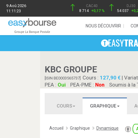
9 Aoû 2026
CAC40
DJ30
11:11:23
8 714
+0,17 %
54 037
+0,
NOUS DÉCOUVRIR
CO
KBC GROUPE
Cours :
127,90
| Variat
[ISIN BE0003565737]
PEA :
Oui
PEA-PME :
Non
Soumis à la 
COURS
GRAPHIQUE
A
Accueil
Graphique
Dynamique