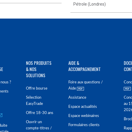
Pétrole (Londres)
NOS PRODUITS
AIDE &
DOC
SE
& NOS
ACCOMPAGNEMENT
CON
SOLUTIONS
nous ?
Foire aux questions /
Cond
Offre bourse
Aide
ments
Sélection
Assistance
Cond
EasyTrade
au 1
Espace actualités
202
Offre 18-30 ans
Espace webinaires
Broc
Ouvrir un
Formulaires clients
duite
compte-titres /
Rappo
stale