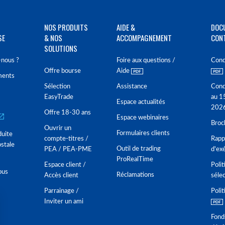
NOS PRODUITS
AIDE &
DOC
SE
& NOS
ACCOMPAGNEMENT
CON
SOLUTIONS
nous ?
Foire aux questions /
Cond
Offre bourse
Aide
ments
Sélection
Assistance
Cond
EasyTrade
au 1
Espace actualités
202
Offre 18-30 ans
Espace webinaires
Broc
Ouvrir un
Formulaires clients
duite
compte-titres /
Rappo
stale
Outil de trading
PEA / PEA-PME
d'ex
ProRealTime
Espace client /
Polit
ous
Réclamations
Accès client
séle
Parrainage /
Polit
Inviter un ami
Fond