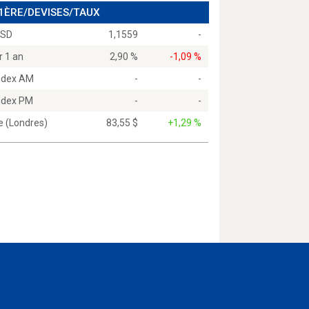
 1ÈRE/DEVISES/TAUX
USD
1,1559
-
r 1 an
2,90 %
-1,09 %
Index AM
-
-
Index PM
-
-
e (Londres)
83,55 $
+1,29 %