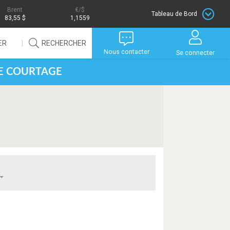
Brent
/$
Tableau de Bord
83,55 $
1,1559
ER
RECHERCHER
Nous contacter
Se connecter
DE COURTAGE