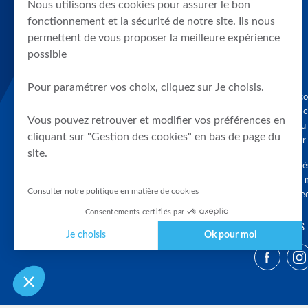
Nous utilisons des cookies pour assurer le bon
fonctionnement et la sécurité de notre site. Ils nous
permettent de vous proposer la meilleure expérience
possible
Pour paramétrer vos choix, cliquez sur Je choisis.
Graphique, co
en quelques cl
Vous pouvez retrouver et modifier vos préférences en
tendances du
cliquant sur "Gestion des cookies" en bas de page du
accompagner 
site.
Tous droits r
différés d'au 
Consulter notre politique en matière de cookies
clients connec
Consentements certifiés par
SUIVEZ-NOUS
Je choisis
Ok pour moi
Plateforme de Gestion du Consentement : Personnalisez vos Optio
Axeptio consent
Notre plateforme vous permet d'adapter et de gérer vos paramètres 