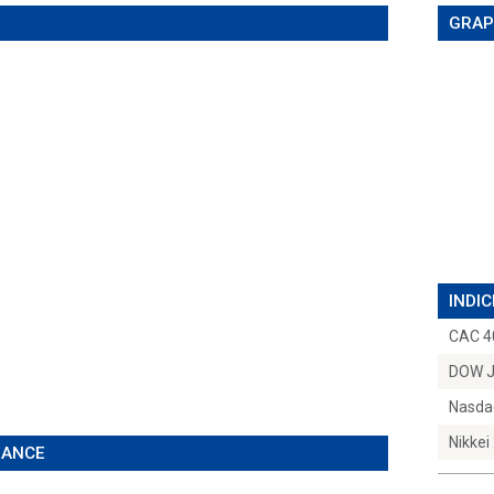
GRAP
INDIC
CAC 4
DOW 
Nasda
Nikkei
ÉANCE