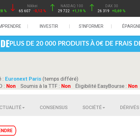
Nikkei
NASDAQ 100
DAX 30
28 %
65 607
-0,12 %
29 722
+1,19 %
26 319
+0,69 %
MPRENDRE
INVESTIR
S'INFORMER
ÉPARGN
PLUS DE 20 000 PRODUITS À 0€ DE FRAIS 
é :
Euronext Paris
(temps différé)
D :
Non
Soumis à la TTF :
Non
Éligibilité EasyBourse :
Non
CTUALITÉ
CONSENSUS
SOCIÉTÉ
DÉRIVÉS
ENDRE