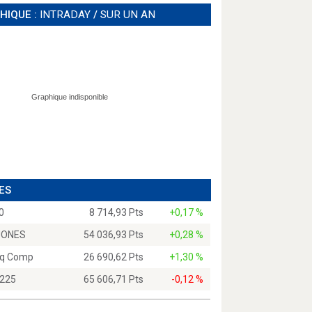
HIQUE :
INTRADAY
/
SUR UN AN
ES
0
8 714,93 Pts
+0,17 %
JONES
54 036,93 Pts
+0,28 %
q Comp
26 690,62 Pts
+1,30 %
 225
65 606,71 Pts
-0,12 %