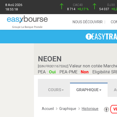
8 Aoû 2026
CAC40
DJ30
18:55:18
8 714
+0,17 %
54 037
+0,
NOUS DÉCOUVRIR
CO
NEOEN
Valeur non cotée March
[ISIN FR0011675362]
PEA :
Oui
PEA-PME :
Non
Eligibilité SR
COURS
GRAPHIQUE
A
Accueil
Graphique
Historique
V