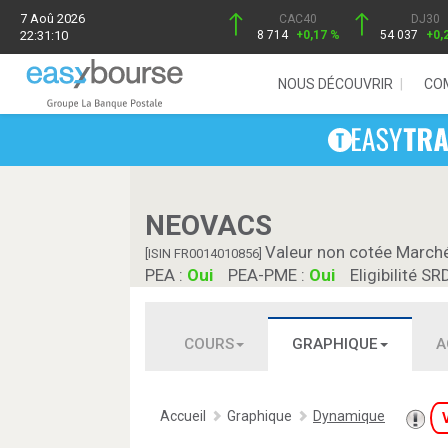
7 Aoû 2026
CAC40
DJ30
22:31:10
8 714
+0,17 %
54 037
+0,
NOUS DÉCOUVRIR
CO
NEOVACS
Valeur non cotée March
[ISIN FR0014010856]
PEA :
Oui
PEA-PME :
Oui
Eligibilité SR
COURS
GRAPHIQUE
A
Accueil
Graphique
Dynamique