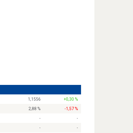
1,1556
+0,30 %
2,88 %
-1,57 %
-
-
-
-