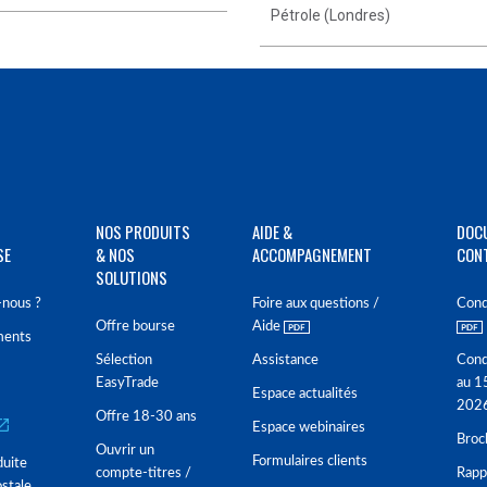
Pétrole (Londres)
NOS PRODUITS
AIDE &
DOC
SE
& NOS
ACCOMPAGNEMENT
CON
SOLUTIONS
nous ?
Foire aux questions /
Cond
Offre bourse
Aide
ments
Sélection
Assistance
Cond
EasyTrade
au 1
Espace actualités
202
Offre 18-30 ans
Espace webinaires
Broc
Ouvrir un
Formulaires clients
duite
compte-titres /
Rappo
stale