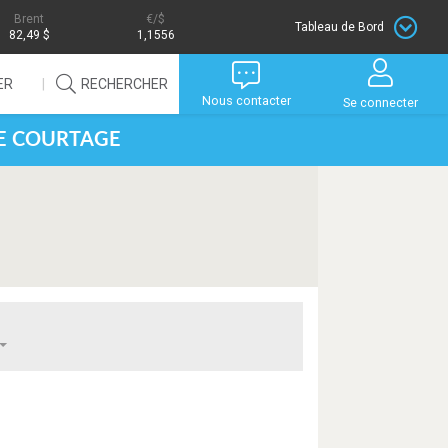
Brent
/$
Tableau de Bord
82,49 $
1,1556
ER
RECHERCHER
Nous contacter
Se connecter
DE COURTAGE