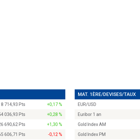
MAT. 1ÈRE/DEVISES/TAUX
8 714,93 Pts
+0,17 %
EUR/USD
54 036,93 Pts
+0,28 %
Euribor 1 an
26 690,62 Pts
+1,30 %
Gold Index AM
65 606,71 Pts
-0,12 %
Gold Index PM