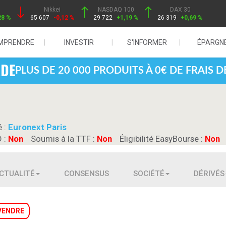
Nikkei
NASDAQ 100
DAX 30
28 %
65 607
-0,12 %
29 722
+1,19 %
26 319
+0,69 %
MPRENDRE
INVESTIR
S'INFORMER
ÉPARGN
PLUS DE 20 000 PRODUITS À 0€ DE FRAIS 
é :
Euronext Paris
D :
Non
Soumis à la TTF :
Non
Éligibilité EasyBourse :
Non
CTUALITÉ
CONSENSUS
SOCIÉTÉ
DÉRIVÉS
VENDRE