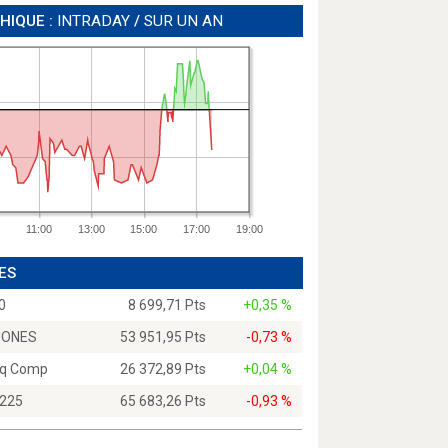
HIQUE :
INTRADAY
/
SUR UN AN
11:00
13:00
15:00
17:00
19:00
ES
0
8 699,71 Pts
+0,35 %
JONES
53 951,95 Pts
-0,73 %
q Comp
26 372,89 Pts
+0,04 %
 225
65 683,26 Pts
-0,93 %