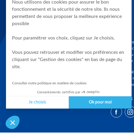
Nous utilisons des cookies pour assurer le bon
fonctionnement et la sécurité de notre site. Ils nous
permettent de vous proposer la meilleure expérience
possible
Pour paramétrer vos choix, cliquez sur Je choisis.
Graphique, co
en quelques cl
Vous pouvez retrouver et modifier vos préférences en
tendances du
cliquant sur "Gestion des cookies" en bas de page du
accompagner 
site.
Tous droits r
différés d'au 
Consulter notre politique en matière de cookies
clients connec
Consentements certifiés par
SUIVEZ-NOUS
Je choisis
Ok pour moi
Plateforme de Gestion du Consentement : Personnalisez vos Optio
Axeptio consent
Notre plateforme vous permet d'adapter et de gérer vos paramètres 