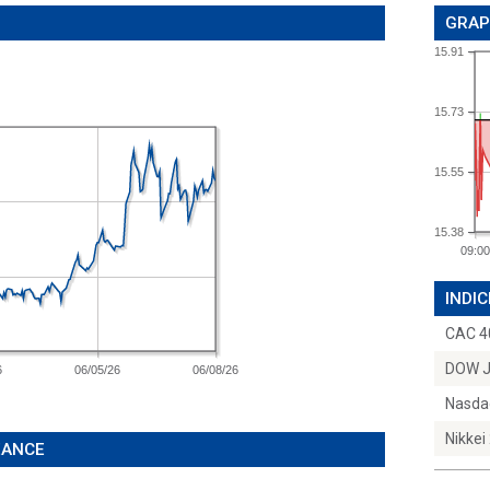
GRAP
15.91
15.73
15.55
15.38
09:00
INDIC
CAC 4
DOW 
6
06/05/26
06/08/26
Nasda
Nikkei
ÉANCE