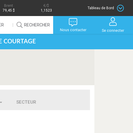
Brent
/$
Tableau de Bord
79,45 $
1,1523
ER
RECHERCHER
Nous contacter
Se connecter
DE COURTAGE
SECTEUR