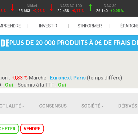
Nikkei
NASDAQ 100
DAX 30
73 %
65 683
-0,93 %
29 438
-0,17 %
26 140
+0,05 %
MPRENDRE
INVESTIR
S'INFORMER
ÉPARGN
PLUS DE 20 000 PRODUITS À 0€ DE FRAIS 
tion :
-0,83 %
Marché :
Euronext Paris
(temps différé)
D :
Oui
Soumis à la TTF :
Oui
CTUALITÉ
CONSENSUS
SOCIÉTÉ
DÉRIVÉS
CHETER
VENDRE