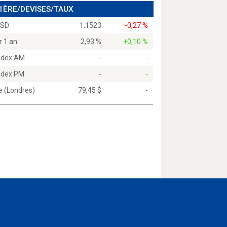
 1ÈRE/DEVISES/TAUX
USD
1,1523
-0,27 %
r 1 an
2,93 %
+0,10 %
Index AM
-
-
Index PM
-
-
e (Londres)
79,45 $
-