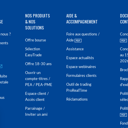
NOS PRODUITS
AIDE &
DOC
SE
& NOS
ACCOMPAGNEMENT
CON
SOLUTIONS
nous ?
Foire aux questions /
Cond
Offre bourse
Aide
ments
Sélection
Assistance
Cond
EasyTrade
au 1
Espace actualités
202
Offre 18-30 ans
Espace webinaires
Broc
Ouvrir un
Formulaires clients
duite
compte-titres /
Rappo
stale
Outil de trading
PEA / PEA-PME
d'ex
ProRealTime
Espace client /
Polit
ous
Réclamations
Accès client
séle
Parrainage /
Polit
Inviter un ami
Fond