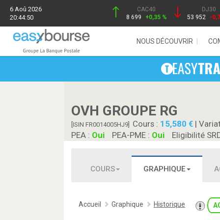
6 Aoû 2026
CAC40
DJ30
20:44:50
8 699
+0,35 %
53 952
-0,
NOUS DÉCOUVRIR
CO
OVH GROUPE RG
Cours :
15,580
| Varia
[ISIN FR0014005HJ9]
PEA :
Oui
PEA-PME :
Oui
Eligibilité SR
COURS
GRAPHIQUE
A
Accueil
Graphique
Historique
A