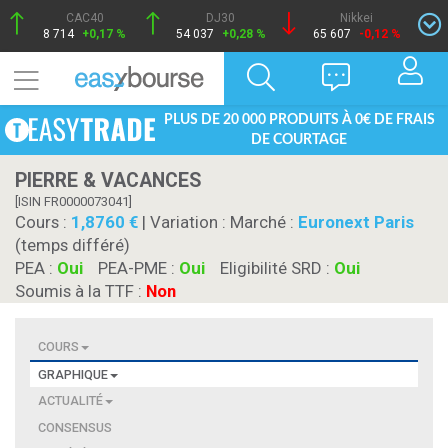
CAC40
DJ30
Nikkei
8 714
+0,17 %
54 037
+0,28 %
65 607
-0,12 %
PLUS DE 20 000 PRODUITS À 0€ DE FRAIS
DE COURTAGE
PIERRE & VACANCES
[ISIN FR0000073041]
Cours :
1,8760
| Variation :
Marché :
Euronext Paris
(temps différé)
PEA :
Oui
PEA-PME :
Oui
Eligibilité SRD :
Oui
Soumis à la TTF :
Non
COURS
GRAPHIQUE
ACTUALITÉ
CONSENSUS