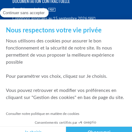
DOCUMENTATION CONTRACTUELLE
Conditions générales
Continuer sans accepter
Conditions générales au 15 septembre 2026
Brochure tarifaire
Nous respectons votre vie privée
Rapport sur la qualité d'exécution
Nous utilisons des cookies pour assurer le bon
Politique de meilleure sélection
fonctionnement et la sécurité de notre site. Ils nous
permettent de vous proposer la meilleure expérience
Politique de durabilité
possible
Fonds de garantie des dépôts et de résolution
Pour paramétrer vos choix, cliquez sur Je choisis.
SÉCURITÉ & DONNÉES PERSONNELLES
Vous pouvez retrouver et modifier vos préférences en
Mentions légales
cliquant sur "Gestion des cookies" en bas de page du site.
Prévention de la fraude
Gérer mes cookies
Consulter notre politique en matière de cookies
Politique de cookies
Consentements certifiés par
Politique de gestion des conflits d'intérêts