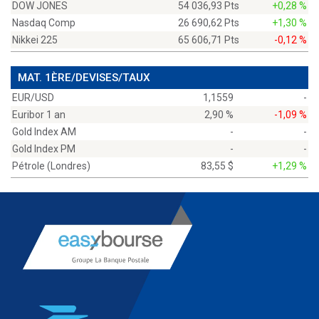
DOW JONES
54 036,93 Pts
+0,28 %
Nasdaq Comp
26 690,62 Pts
+1,30 %
Nikkei 225
65 606,71 Pts
-0,12 %
MAT. 1ÈRE/DEVISES/TAUX
EUR/USD
1,1559
-
Euribor 1 an
2,90 %
-1,09 %
Gold Index AM
-
-
Gold Index PM
-
-
Pétrole (Londres)
83,55 $
+1,29 %