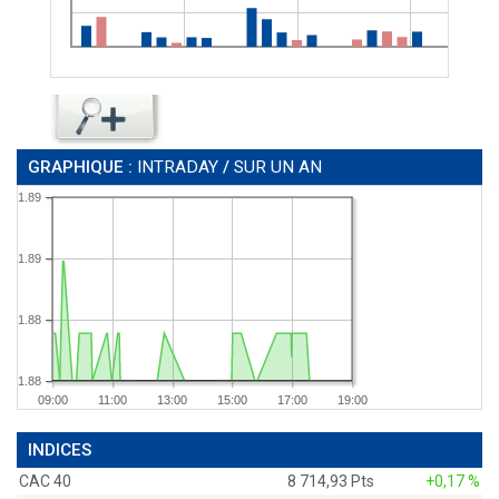
GRAPHIQUE :
INTRADAY
/
SUR UN AN
1.89
1.89
1.88
1.88
09:00
11:00
13:00
15:00
17:00
19:00
INDICES
CAC 40
8 714,93 Pts
+0,17 %