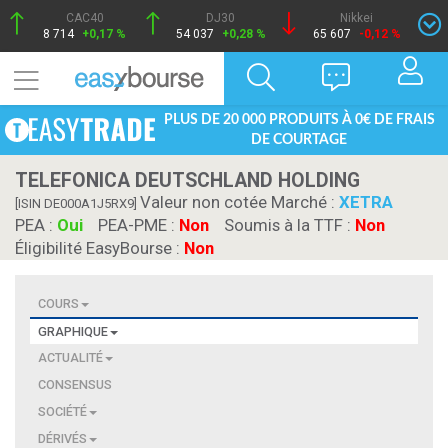
CAC40
DJ30
Nikkei
8 714
+0,17 %
54 037
+0,28 %
65 607
-0,12 %
PLUS DE 20 000 PRODUITS À 0€ DE FRAIS
DE COURTAGE
TELEFONICA DEUTSCHLAND HOLDING
Valeur non cotée Marché :
XETRA
[ISIN DE000A1J5RX9]
PEA :
Oui
PEA-PME :
Non
Soumis à la TTF :
Non
Éligibilité EasyBourse :
Non
COURS
GRAPHIQUE
ACTUALITÉ
CONSENSUS
SOCIÉTÉ
DÉRIVÉS