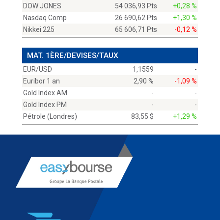
DOW JONES
54 036,93 Pts
+0,28 %
Nasdaq Comp
26 690,62 Pts
+1,30 %
Nikkei 225
65 606,71 Pts
-0,12 %
MAT. 1ÈRE/DEVISES/TAUX
EUR/USD
1,1559
-
Euribor 1 an
2,90 %
-1,09 %
Gold Index AM
-
-
Gold Index PM
-
-
Pétrole (Londres)
83,55 $
+1,29 %