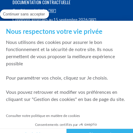
DOCUMENTATION CONTRACTUELLE
Conditions générales
Continuer sans accepter
Conditions générales au 15 septembre 2026
Brochure tarifaire
Nous respectons votre vie privée
Rapport sur la qualité d'exécution
Nous utilisons des cookies pour assurer le bon
Politique de meilleure sélection
fonctionnement et la sécurité de notre site. Ils nous
permettent de vous proposer la meilleure expérience
Politique de durabilité
possible
Fonds de garantie des dépôts et de résolution
Pour paramétrer vos choix, cliquez sur Je choisis.
SÉCURITÉ & DONNÉES PERSONNELLES
Vous pouvez retrouver et modifier vos préférences en
Mentions légales
cliquant sur "Gestion des cookies" en bas de page du site.
Prévention de la fraude
Gérer mes cookies
Consulter notre politique en matière de cookies
Politique de cookies
Consentements certifiés par
Politique de gestion des conflits d'intérêts