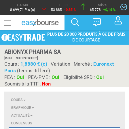
CAC40
DJ30
Nikkei
8 699,71 Pts (c)
53 885
-0,85 %
65 778
+0,14 %
PLUS DE 20 000 PRODUITS À 0€ DE FRAIS
DE COURTAGE
ABIONYX PHARMA SA
[ISIN FR0012616852]
Cours :
1,8880 € (c)
| Variation :
Marché :
Euronext
Paris
(temps différé)
PEA :
Oui
PEA-PME :
Oui
Eligibilité SRD :
Oui
Soumis à la TTF :
Non
COURS
GRAPHIQUE
ACTUALITÉ
CONSENSUS