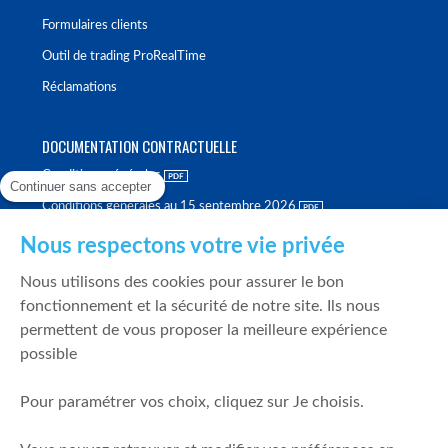
Formulaires clients
Outil de trading ProRealTime
Réclamations
DOCUMENTATION CONTRACTUELLE
Conditions générales
Continuer sans accepter
Conditions générales au 15 septembre 2026
Brochure tarifaire
Nous respectons votre vie privée
Rapport sur la qualité d'exécution
Nous utilisons des cookies pour assurer le bon
Politique de meilleure sélection
fonctionnement et la sécurité de notre site. Ils nous
permettent de vous proposer la meilleure expérience
Politique de durabilité
possible
Fonds de garantie des dépôts et de résolution
Pour paramétrer vos choix, cliquez sur Je choisis.
SÉCURITÉ & DONNÉES PERSONNELLES