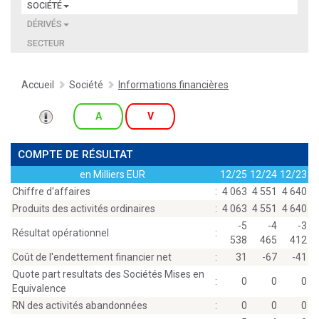
SOCIÉTÉ
DÉRIVÉS
SECTEUR
Accueil
Société
Informations financières
A
V
COMPTE DE RÉSULTAT
en Milliers EUR
12/25
12/24
12/23
Chiffre d'affaires
:
4 063
4 551
4 640
Produits des activités ordinaires
:
4 063
4 551
4 640
-5
-4
-3
Résultat opérationnel
:
538
465
412
Coût de l'endettement financier net
:
31
-67
-41
Quote part resultats des Sociétés Mises en
:
0
0
0
Equivalence
RN des activités abandonnées
:
0
0
0