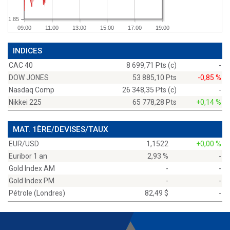
1.85
09:00
11:00
13:00
15:00
17:00
19:00
INDICES
CAC 40
8 699,71 Pts (c)
-
DOW JONES
53 885,10 Pts
-0,85 %
Nasdaq Comp
26 348,35 Pts (c)
-
Nikkei 225
65 778,28 Pts
+0,14 %
MAT. 1ÈRE/DEVISES/TAUX
EUR/USD
1,1522
+0,00 %
Euribor 1 an
2,93 %
-
Gold Index AM
-
-
Gold Index PM
-
-
Pétrole (Londres)
82,49 $
-