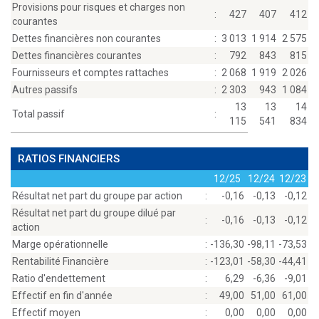
Provisions pour risques et charges non
:
427
407
412
courantes
Dettes financières non courantes
:
3 013
1 914
2 575
Dettes financières courantes
:
792
843
815
Fournisseurs et comptes rattaches
:
2 068
1 919
2 026
Autres passifs
:
2 303
943
1 084
13
13
14
Total passif
:
115
541
834
RATIOS FINANCIERS
12/25
12/24
12/23
Résultat net part du groupe par action
:
-0,16
-0,13
-0,12
Résultat net part du groupe dilué par
:
-0,16
-0,13
-0,12
action
Marge opérationnelle
:
-136,30
-98,11
-73,53
Rentabilité Financière
:
-123,01
-58,30
-44,41
Ratio d'endettement
:
6,29
-6,36
-9,01
Effectif en fin d'année
:
49,00
51,00
61,00
Effectif moyen
:
0,00
0,00
0,00