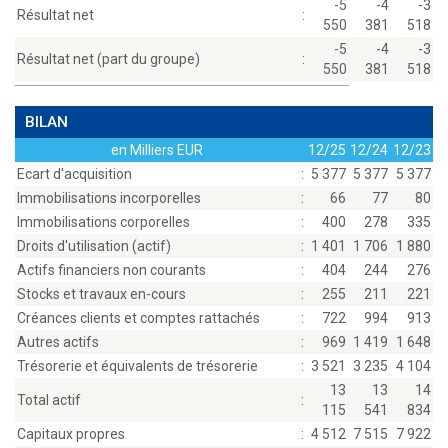
-5
-4
-3
Résultat net
:
550
381
518
-5
-4
-3
Résultat net (part du groupe)
:
550
381
518
BILAN
en Milliers EUR
12/25
12/24
12/23
Ecart d'acquisition
:
5 377
5 377
5 377
Immobilisations incorporelles
:
66
77
80
Immobilisations corporelles
:
400
278
335
Droits d'utilisation (actif)
:
1 401
1 706
1 880
Actifs financiers non courants
:
404
244
276
Stocks et travaux en-cours
:
255
211
221
Créances clients et comptes rattachés
:
722
994
913
Autres actifs
:
969
1 419
1 648
Trésorerie et équivalents de trésorerie
:
3 521
3 235
4 104
13
13
14
Total actif
:
115
541
834
Capitaux propres
:
4 512
7 515
7 922